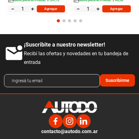
Mismo precio en
6
cuotas:
$
1241
,
73
Mismo precio en
6
cuotas:
$
902
,
38
－
＋
－
＋
Agregar
Agregar
¡Suscribite a nuestro newsletter!
Recibí las ofertas y novedades en tu bandeja de
entrada
Suscribirme
contacto@autodo.com.ar