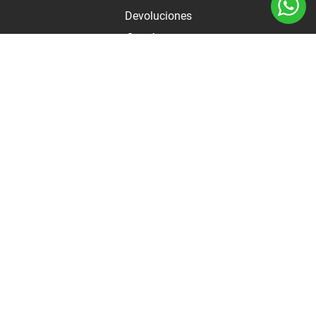
Devoluciones
Contáctanos
Medios de pago
Botón de arrepentimiento
Autodo 2025 - Todos los derechos reservados |
Términos y
condiciones