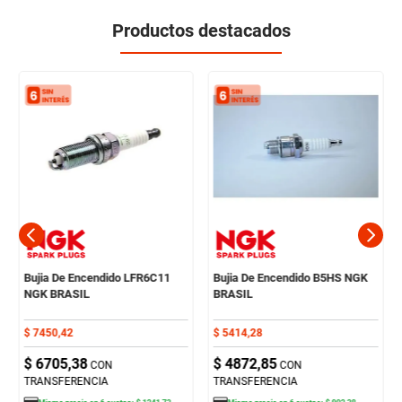
Productos destacados
Bujia De Encendido LFR6C11
Bujia De Encendido B5HS NGK
NGK BRASIL
BRASIL
$
7450
,
42
$
5414
,
28
$
6705
,
38
$
4872
,
85
CON
CON
TRANSFERENCIA
TRANSFERENCIA