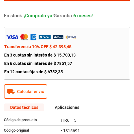
9
.
bmw
10
.
amortiguador
En stock
Garantia
6 meses!
Transferencia 10% OFF
$
42
.
398
,
45
En
3
cuotas sin interés de
$
15
.
703
,
13
En
6
cuotas sin interés de
$
7851
,
57
En
12
cuotas fijas de
$
6752
,
35
Calcular envío
Datos técnicos
Aplicaciones
Código de producto
ITR6F13
Código original
• 1315691