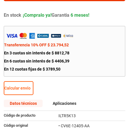
9
.
bmw
10
.
citroen c4
En stock
Garantia
6 meses!
Transferencia 10% OFF
$
23
.
794
,
52
En
3
cuotas sin interés de
$
8812
,
78
En
6
cuotas sin interés de
$
4406
,
39
En
12
cuotas fijas de
$
3789
,
50
Calcular envío
Datos técnicos
Aplicaciones
Código de producto
ILTR5K13
Código original
• CV6E-12405-AA