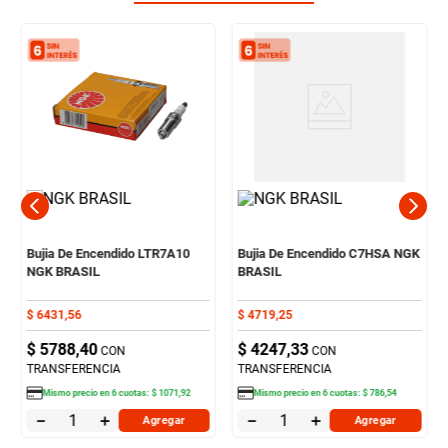
Bujia De Encendido LTR7A10
Bujia De Encendido C7HSA NGK
NGK BRASIL
BRASIL
$
6431
,
56
$
4719
,
25
$
5788
,
40
$
4247
,
33
CON
CON
TRANSFERENCIA
TRANSFERENCIA
Mismo precio en
6
cuotas:
$
1071
,
92
Mismo precio en
6
cuotas:
$
786
,
54
－
＋
－
＋
Agregar
Agregar