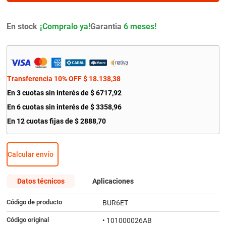
9
.
bmw
10
.
amortiguador
En stock
Garantia
6 meses!
Transferencia 10% OFF
$
18
.
138
,
38
En
3
cuotas sin interés de
$
6717
,
92
En
6
cuotas sin interés de
$
3358
,
96
En
12
cuotas fijas de
$
2888
,
70
Calcular envío
Datos técnicos
Aplicaciones
Código de producto
BUR6ET
Código original
• 101000026AB