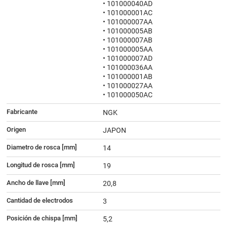
• 101000040AD
• 101000001AC
• 101000007AA
• 101000005AB
• 101000007AB
• 101000005AA
• 101000007AD
• 101000036AA
• 101000001AB
• 101000027AA
• 101000050AC
Fabricante
NGK
Origen
JAPON
Diametro de rosca [mm]
14
Longitud de rosca [mm]
19
Ancho de llave [mm]
20,8
Cantidad de electrodos
3
Posición de chispa [mm]
5,2