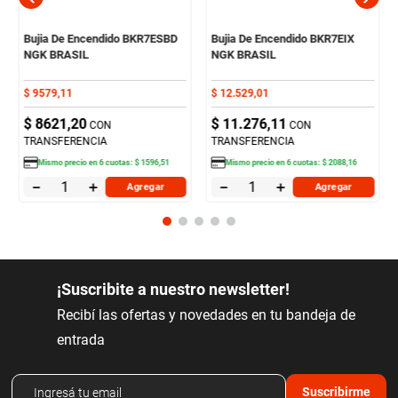
Bujia De Encendido BKR7ESBD
Bujia De Encendido BKR7EIX
NGK BRASIL
NGK BRASIL
$
9579
,
11
$
12
.
529
,
01
$
8621
,
20
$
11
.
276
,
11
CON
CON
TRANSFERENCIA
TRANSFERENCIA
Mismo precio en
6
cuotas:
$
1596
,
51
Mismo precio en
6
cuotas:
$
2088
,
16
－
＋
－
＋
Agregar
Agregar
¡Suscribite a nuestro newsletter!
Recibí las ofertas y novedades en tu bandeja de
entrada
Suscribirme