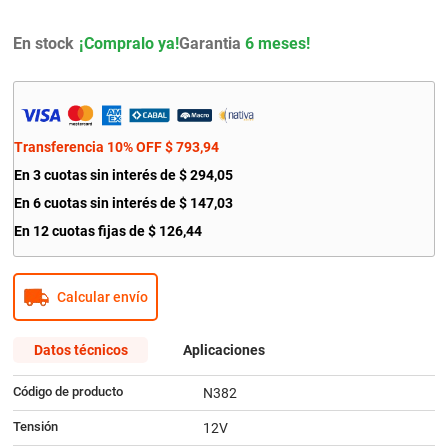
9
.
bmw
En stock
Garantia
6 meses!
10
.
citroen c4
Transferencia 10% OFF
$
793
,
94
En
3
cuotas sin interés de
$
294
,
05
En
6
cuotas sin interés de
$
147
,
03
En
12
cuotas fijas de
$
126
,
44
Calcular envío
Datos técnicos
Aplicaciones
Código de producto
N382
Tensión
12V