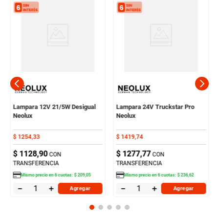
Lampara 12V 21/5W Desigual
Lampara 24V Truckstar Pro
Neolux
Neolux
$
1254
,
33
$
1419
,
74
$
1128
,
90
$
1277
,
77
CON
CON
TRANSFERENCIA
TRANSFERENCIA
Mismo precio en
6
cuotas:
$
209
,
05
Mismo precio en
6
cuotas:
$
236
,
62
－
＋
－
＋
Agregar
Agregar