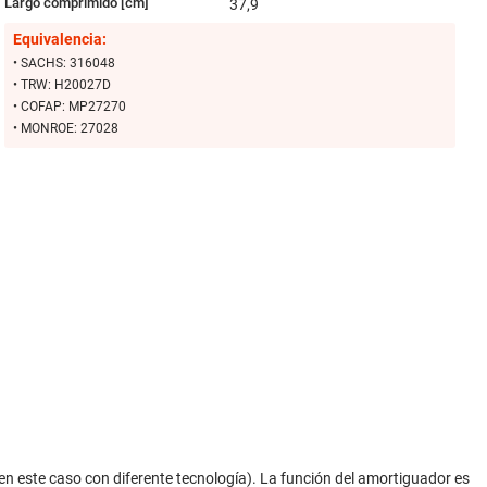
Largo comprimido [cm]
37,9
Equivalencia:
• SACHS: 316048
• TRW: H20027D
• COFAP: MP27270
• MONROE: 27028
n este caso con diferente tecnología). La función del amortiguador es