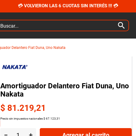
💳 VOLVIERON LAS 6 CUOTAS SIN INTERÉS !!! 💳
car...
uador Delantero Fiat Duna, Uno Nakata
Amortiguador Delantero Fiat Duna, Uno
Nakata
$
81
.
219
,
21
Precio sin impuestos nacionales
$
67
.
123
,
31
－
＋
Agregar al carrito