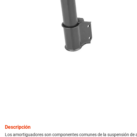
10
.
citroen c4
inyección
refrigeración
instrumental
ferretería
equipamiento
neumáticos
gift card
Descripción
Los amortiguadores son componentes comunes de la suspensión de autom