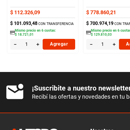
$
112
.
326
,
09
$
778
.
860
,
21
$
101
.
093
,
48
$
700
.
974
,
19
CON TRANSFERENCIA
CON TRA
Mismo precio en
6
cuotas:
Mismo precio en
6
cuotas
$
18
.
721
,
01
$
129
.
810
,
03
－
＋
Agregar
－
＋
A
¡Suscribite a nuestro newslette
Recibí las ofertas y novedades en tu 