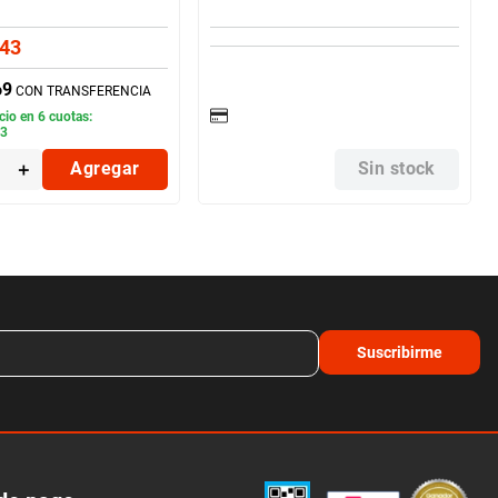
43
69
CON TRANSFERENCIA
cio en
6
cuotas:
23
＋
Agregar
Sin stock
Suscribirme