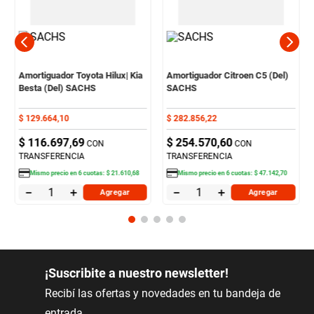
Amortiguador Toyota Hilux| Kia
Amortiguador Citroen C5 (Del)
Besta (Del) SACHS
SACHS
$
129
.
664
,
10
$
282
.
856
,
22
$
116
.
697
,
69
$
254
.
570
,
60
CON
CON
TRANSFERENCIA
TRANSFERENCIA
Mismo precio en
6
cuotas:
$
21
.
610
,
68
Mismo precio en
6
cuotas:
$
47
.
142
,
70
－
＋
－
＋
Agregar
Agregar
¡Suscribite a nuestro newsletter!
Recibí las ofertas y novedades en tu bandeja de
entrada