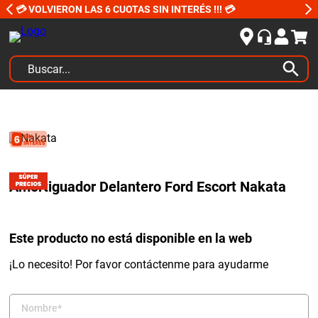
💳 VOLVIERON LAS 6 CUOTAS SIN INTERÉS !!! 💳
Buscar...
TÉRMINOS MÁS BUSCADOS
1
.
kits
2
.
amortiguadores
3
.
bujias ngk
Amortiguador Delantero Ford Escort Nakata
4
.
honda civic
5
.
bora
Este producto no está disponible en la web
6
.
yokohama
¡Lo necesito! Por favor contáctenme para ayudarme
7
.
amortiguador
8
.
renault