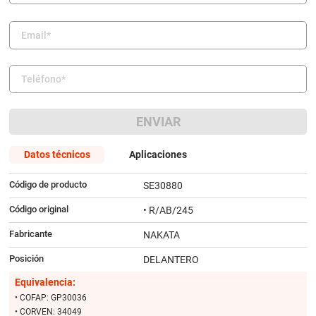
9
.
bmw
10
.
citroen c4
ENVIAR
Datos técnicos
Aplicaciones
Código de producto
SE30880
Código original
• R/AB/245
Fabricante
NAKATA
Posición
DELANTERO
Equivalencia:
• COFAP: GP30036
• CORVEN: 34049