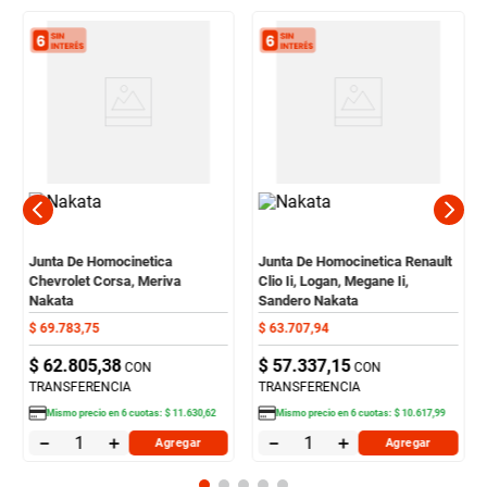
Junta De Homocinetica
Junta De Homocinetica Renault
Chevrolet Corsa, Meriva
Clio Ii, Logan, Megane Ii,
Nakata
Sandero Nakata
$
69
.
783
,
75
$
63
.
707
,
94
$
62
.
805
,
38
$
57
.
337
,
15
CON
CON
TRANSFERENCIA
TRANSFERENCIA
Mismo precio en
6
cuotas:
$
11
.
630
,
62
Mismo precio en
6
cuotas:
$
10
.
617
,
99
－
＋
－
＋
Agregar
Agregar