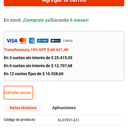
9
.
yokohama
10
.
renault
En stock
Garantia
6 meses!
Transferencia 10% OFF
$
68
.
621
,
45
En
3
cuotas sin interés de
$
25
.
415
,
35
En
6
cuotas sin interés de
$
12
.
707
,
68
En
12
cuotas fijas de
$
10
.
928
,
60
Calcular envío
Datos técnicos
Aplicaciones
Código de producto
NJH991431