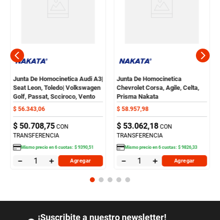
Junta De Homocinetica Audi A3|
Junta De Homocinetica
Seat Leon, Toledo| Volkswagen
Chevrolet Corsa, Agile, Celta,
Golf, Passat, Scciroco, Vento
Prisma Nakata
Nakata
$
56
.
343
,
06
$
58
.
957
,
98
$
50
.
708
,
75
$
53
.
062
,
18
CON
CON
TRANSFERENCIA
TRANSFERENCIA
Mismo precio en
6
cuotas:
$
9390
,
51
Mismo precio en
6
cuotas:
$
9826
,
33
－
＋
－
＋
Agregar
Agregar
¡Suscribite a nuestro newsletter!