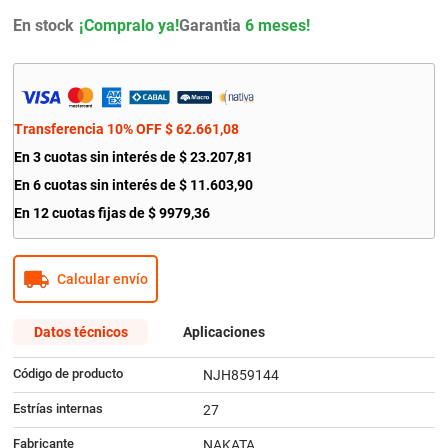
9
.
amortiguador
En stock
Garantia
6 meses!
10
.
citroen c4
Transferencia 10% OFF
$
62
.
661
,
08
En
3
cuotas sin interés de
$
23
.
207
,
81
En
6
cuotas sin interés de
$
11
.
603
,
90
En
12
cuotas fijas de
$
9979
,
36
Calcular envío
Datos técnicos
Aplicaciones
Código de producto
NJH859144
Estrías internas
27
Fabricante
NAKATA