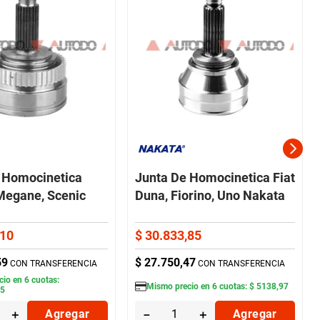
 Homocinetica
Junta De Homocinetica Fiat
Megane, Scenic
Duna, Fiorino, Uno Nakata
10
$
30
.
833
,
85
59
$
27
.
750
,
47
CON TRANSFERENCIA
CON TRANSFERENCIA
cio en
6
cuotas:
Mismo precio en
6
cuotas:
$
5138
,
97
85
＋
Agregar
－
＋
Agregar