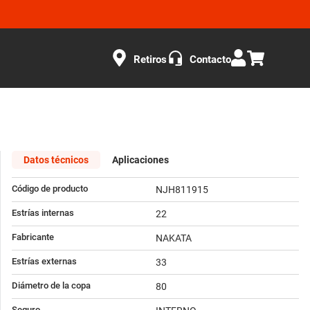
Retiros
Contacto
Datos técnicos
Aplicaciones
Código de producto
NJH811915
Estrías internas
22
Fabricante
NAKATA
Estrías externas
33
Diámetro de la copa
80
Seguro