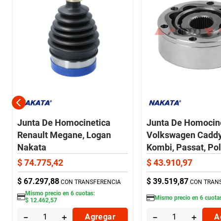
Junta De Homocinetica
Junta De Homocin
Renault Megane, Logan
Volkswagen Caddy, 
Nakata
Kombi, Passat, Po
$
74
.
775
,
42
$
43
.
910
,
97
$
67
.
297
,
88
$
39
.
519
,
87
CON TRANSFERENCIA
CON TRAN
Mismo precio en
6
cuotas:
Mismo precio en
6
cuota
$
12
.
462
,
57
－
＋
Agregar
－
＋
A