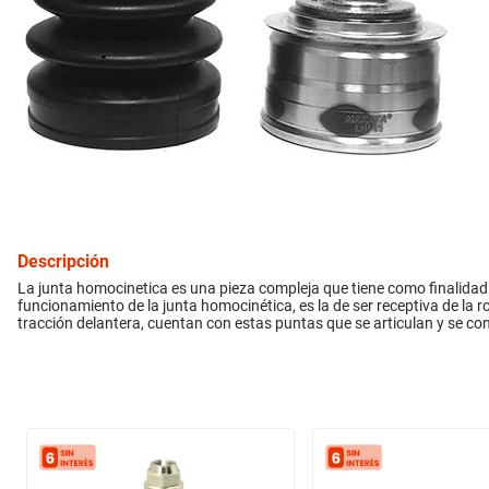
10
.
bmw
inyección
refrigeración
instrumental
ferretería
Descripción
equipamiento
La junta homocinetica es una pieza compleja que tiene como finalidad 
funcionamiento de la junta homocinética, es la de ser receptiva de la 
tracción delantera, cuentan con estas puntas que se articulan y se 
neumáticos
gift card