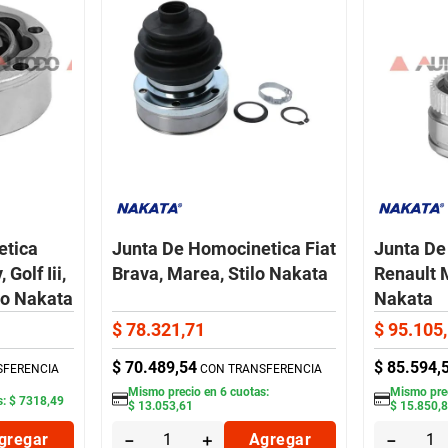
etica
Junta De Homocinetica Fiat
Junta De
Golf Iii,
Brava, Marea, Stilo Nakata
Renault 
lo Nakata
Nakata
$
78
.
321
,
71
$
95
.
105
,
$
70
.
489
,
54
$
85
.
594
,
SFERENCIA
CON TRANSFERENCIA
Mismo precio en
6
cuotas:
Mismo pre
s:
$
7318
,
49
$
13
.
053
,
61
$
15
.
850
,
gregar
－
＋
Agregar
－