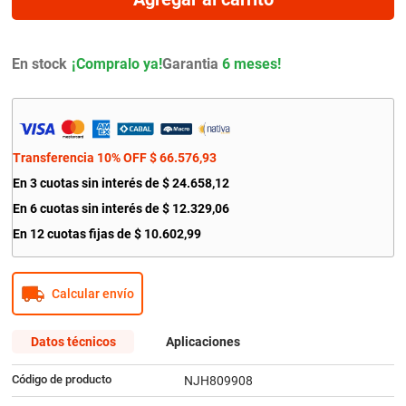
9
.
amortiguador
10
.
bmw
En stock
Garantia
6 meses!
Transferencia 10% OFF
$
66
.
576
,
93
En
3
cuotas sin interés de
$
24
.
658
,
12
En
6
cuotas sin interés de
$
12
.
329
,
06
En
12
cuotas fijas de
$
10
.
602
,
99
Calcular envío
Datos técnicos
Aplicaciones
Código de producto
NJH809908