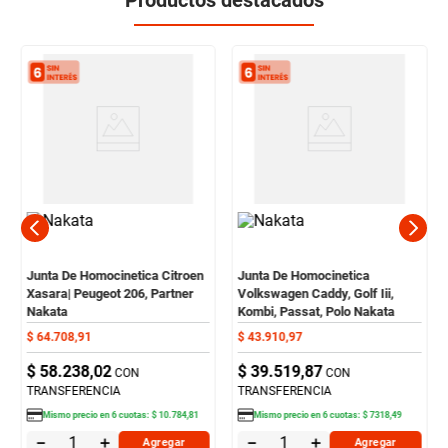
Junta De Homocinetica Citroen
Junta De Homocinetica
Xasara| Peugeot 206, Partner
Volkswagen Caddy, Golf Iii,
Nakata
Kombi, Passat, Polo Nakata
$
64
.
708
,
91
$
43
.
910
,
97
$
58
.
238
,
02
$
39
.
519
,
87
CON
CON
TRANSFERENCIA
TRANSFERENCIA
Mismo precio en
6
cuotas:
$
10
.
784
,
81
Mismo precio en
6
cuotas:
$
7318
,
49
－
＋
－
＋
Agregar
Agregar