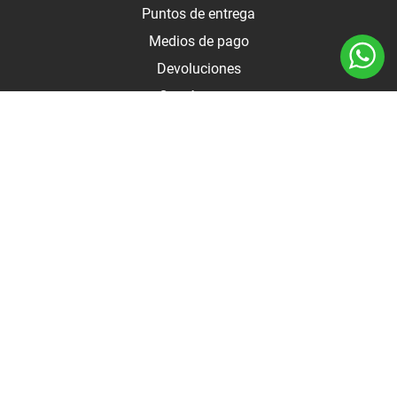
Puntos de entrega
Medios de pago
Devoluciones
Contáctanos
Medios de pago
Botón de arrepentimiento
Autodo 2025 - Todos los derechos reservados |
Términos y