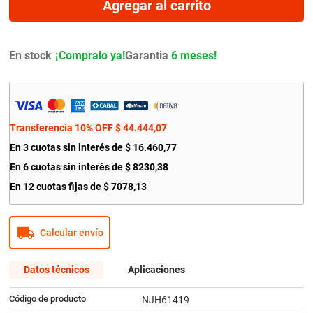
Agregar al carrito
9
.
bmw
10
.
citroen c4
En stock
Garantia
6 meses!
Transferencia 10% OFF
$
44
.
444
,
07
En
3
cuotas sin interés de
$
16
.
460
,
77
En
6
cuotas sin interés de
$
8230
,
38
En
12
cuotas fijas de
$
7078
,
13
Calcular envío
Datos técnicos
Aplicaciones
Código de producto
NJH61419