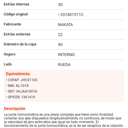
Estrías internas
30
Código original
• 337407311C
Fabricante
NAKATA
Estrías externas
22
Diámetro de la copa
90
Seguro
INTERNO
Lado
RUEDA
Equivalencia:
• COFAP: JHC01103
• IMA: AL-1018
• SKF: VKJA41007A
• SPICER: 1361419
Descripción
La junta homocinetica es una pieza compleja que tiene como finalidad
conectar dos ejes dispuestos longitudinalmente, no continuos, de modo que
la velocidad de giro entre ellos sea igual en todo momento. El
funcionamiento de la junta homocinética, es la de ser receptiva de la rotación