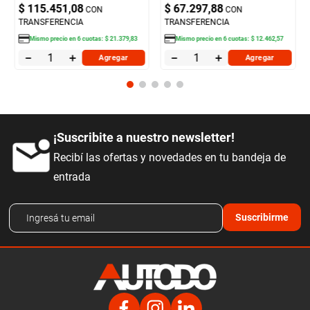
$
115
.
451
,
08
$
67
.
297
,
88
CON
CON
TRANSFERENCIA
TRANSFERENCIA
Mismo precio en
6
cuotas:
$
21
.
379
,
83
Mismo precio en
6
cuotas:
$
12
.
462
,
57
－
＋
－
＋
Agregar
Agregar
¡Suscribite a nuestro newsletter!
Recibí las ofertas y novedades en tu bandeja de
entrada
Suscribirme