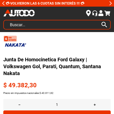
💳 VOLVIERON LAS 6 CUOTAS SIN INTERÉS !!! 💳
Buscar...
TÉRMINOS MÁS BUSCADOS
1
.
kits
2
.
amortiguadores
Junta De Homocinetica Ford Galaxy |
3
.
bujias ngk
Volkswagen Gol, Parati, Quantum, Santana
4
.
honda civic
Nakata
5
.
bora
$
49
.
382
,
30
6
.
yokohama
Precio sin impuestos nacionales
$
40
.
811
,
82
7
.
renault
－
＋
8
.
amortiguador