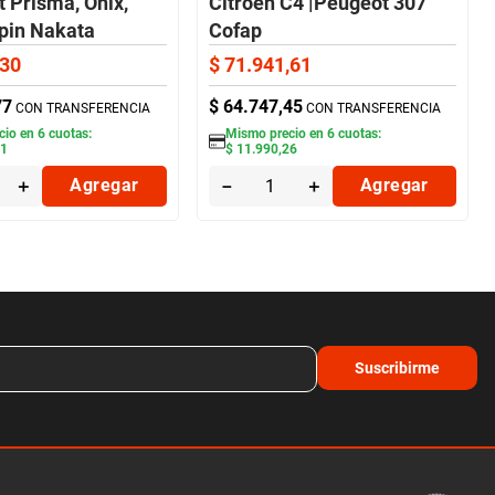
t Prisma, Onix,
Citroen C4 |Peugeot 307
Spin Nakata
Cofap
30
$
71
.
941
,
61
77
$
64
.
747
,
45
CON TRANSFERENCIA
CON TRANSFERENCIA
cio en
6
cuotas:
Mismo precio en
6
cuotas:
21
$
11
.
990
,
26
＋
Agregar
－
＋
Agregar
Suscribirme