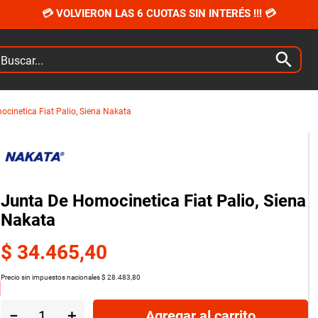
💳 VOLVIERON LAS 6 CUOTAS SIN INTERÉS !!! 💳
car...
cinetica Fiat Palio, Siena Nakata
Junta De Homocinetica Fiat Palio, Siena
Nakata
$
34
.
465
,
40
Precio sin impuestos nacionales
$
28
.
483
,
80
－
＋
Agregar al carrito