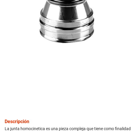
10
.
citroen c4
inyección
refrigeración
instrumental
ferretería
equipamiento
neumáticos
gift card
Descripción
La junta homocinetica es una pieza compleja que tiene como finalidad 