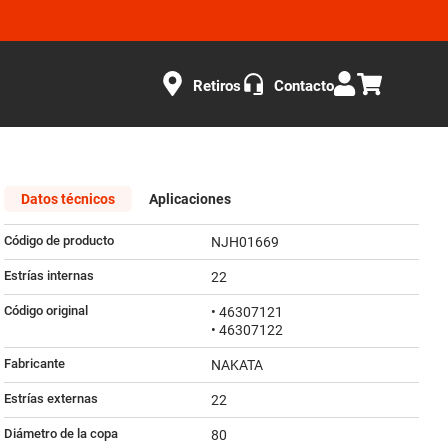
Retiros
Contacto
Datos técnicos
Aplicaciones
Código de producto
NJH01669
Estrías internas
22
Código original
• 46307121
• 46307122
Fabricante
NAKATA
Estrías externas
22
Diámetro de la copa
80