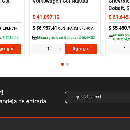
 Gol,
Volkswagen Gol Nakata
Chevrole
Cobalt, 
$
41
.
097
,
12
$
61
.
645
,
$
36
.
987
,
41
$
55
.
480
,
SFERENCIA
CON TRANSFERENCIA
Mismo pre
s:
$
5694
,
44
Mismo precio en
6
cuotas:
$
6849
,
52
$
10
.
274
,
gregar
－
＋
Agregar
－
r!
bandeja de entrada