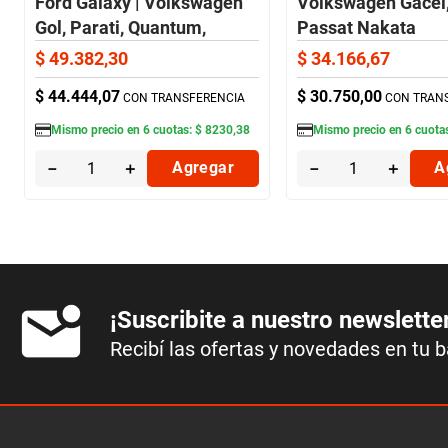
Ford Galaxy | Volkswagen
Volkswagen Gacel,
Gol, Parati, Quantum,
Passat Nakata
Santana Nakata
$
49
.
382
,
30
$
34
.
166
,
67
$
44
.
444
,
07
$
30
.
750
,
00
CON TRANSFERENCIA
CON TRAN
Mismo precio en
6
cuotas:
$
8230
,
38
Mismo precio en
6
cuota
－
＋
Agregar
－
＋
A
¡Suscribite a nuestro newslette
Recibí las ofertas y novedades en tu 