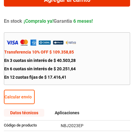
9
.
citroen c4
10
.
aveo
En stock
Garantia
6 meses!
Transferencia 10% OFF
$
109
.
358
,
85
En
3
cuotas sin interés de
$
40
.
503
,
28
En
6
cuotas sin interés de
$
20
.
251
,
64
En
12
cuotas fijas de
$
17
.
416
,
41
Calcular envío
Datos técnicos
Aplicaciones
Código de producto
NBJ2023EP