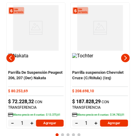
Parrilla De Suspensión Peugeot
Parrilla suspension Chevrolet
206, 207 (Der) Nakata
Cruze (C/Rótula) (Izq)
$
80
.
253
,
69
$
208
.
698
,
10
$
72
.
228
,
32
$
187
.
828
,
29
CON
CON
TRANSFERENCIA
TRANSFERENCIA
Mismo precio en
6
cuotas:
$
13
.
375
,
61
Mismo precio en
6
cuotas:
$
34
.
783
,
01
－
＋
－
＋
Agregar
Agregar