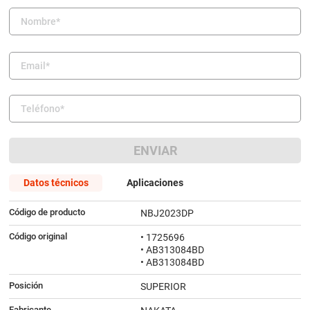
9
.
bmw
10
.
amortiguador
ENVIAR
Datos técnicos
Aplicaciones
Código de producto
NBJ2023DP
Código original
• 1725696
• AB313084BD
• AB313084BD
Posición
SUPERIOR
Fabricante