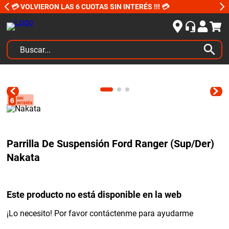
💳 VOLVIERON LAS 6 CUOTAS SIN INTERÉS !!! 💳
Buscar...
TÉRMINOS MÁS BUSCADOS
1
.
kits
2
.
amortiguadores
3
.
honda civic
Parrilla De Suspensión Ford Ranger (Sup/Der)
4
.
kit distribución
Nakata
5
.
bujias ngk
6
.
bora
Este producto no está disponible en la web
7
.
citroen c4
¡Lo necesito! Por favor contáctenme para ayudarme
8
.
yokohama