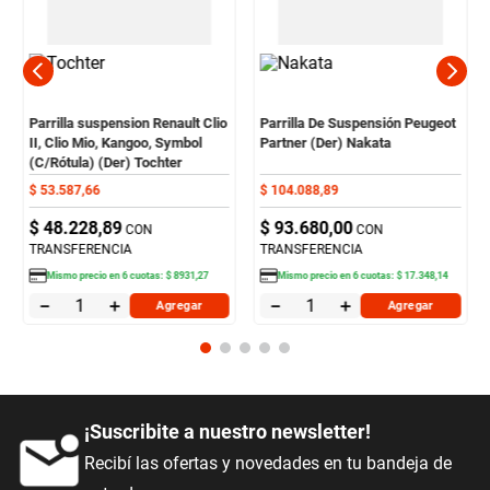
Parrilla suspension Renault Clio
Parrilla De Suspensión Peugeot
II, Clio Mio, Kangoo, Symbol
Partner (Der) Nakata
(C/Rótula) (Der) Tochter
$
53
.
587
,
66
$
104
.
088
,
89
$
48
.
228
,
89
$
93
.
680
,
00
CON
CON
TRANSFERENCIA
TRANSFERENCIA
Mismo precio en
6
cuotas:
$
8931
,
27
Mismo precio en
6
cuotas:
$
17
.
348
,
14
－
＋
－
＋
Agregar
Agregar
¡Suscribite a nuestro newsletter!
Recibí las ofertas y novedades en tu bandeja de