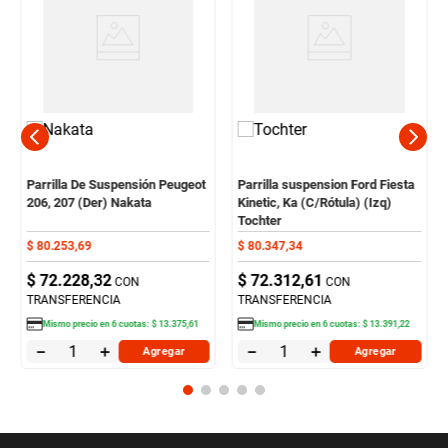
Parrilla De Suspensión Peugeot
Parrilla suspension Ford Fiesta
206, 207 (Der) Nakata
Kinetic, Ka (C/Rótula) (Izq)
Tochter
$
80
.
253
,
69
$
80
.
347
,
34
$
72
.
228
,
32
$
72
.
312
,
61
CON
CON
TRANSFERENCIA
TRANSFERENCIA
Mismo precio en
6
cuotas:
$
13
.
375
,
61
Mismo precio en
6
cuotas:
$
13
.
391
,
22
－
＋
－
＋
Agregar
Agregar