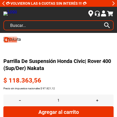
💳 VOLVIERON LAS 6 CUOTAS SIN INTERÉS !!! 💳
Buscar...
TÉRMINOS MÁS BUSCADOS
1
.
kits
2
.
amortiguadores
Parrilla De Suspensión Honda Civic| Rover 400
3
.
bujias ngk
(Sup/Der) Nakata
4
.
honda civic
$
118
.
363
,
56
5
.
bora
Precio sin impuestos nacionales
$
97
.
821
,
12
6
.
yokohama
－
＋
7
.
amortiguador
8
.
renault
Agregar al carrito