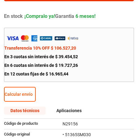
9
.
bmw
10
.
citroen c4
En stock
Garantia
6 meses!
Transferencia 10% OFF
$
106
.
527
,
20
En
3
cuotas sin interés de
$
39
.
454
,
52
En
6
cuotas sin interés de
$
19
.
727
,
26
En
12
cuotas fijas de
$
16
.
965
,
44
Calcular envío
Datos técnicos
Aplicaciones
Código de producto
N29156
Código original
• 51365SM030