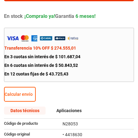
9
.
amortiguador
10
.
citroen c4
En stock
Garantia
6 meses!
Transferencia 10% OFF
$
274
.
555
,
01
En
3
cuotas sin interés de
$
101
.
687
,
04
En
6
cuotas sin interés de
$
50
.
843
,
52
En
12
cuotas fijas de
$
43
.
725
,
43
Calcular envío
Datos técnicos
Aplicaciones
Código de producto
N28053
Código original
• 4418630