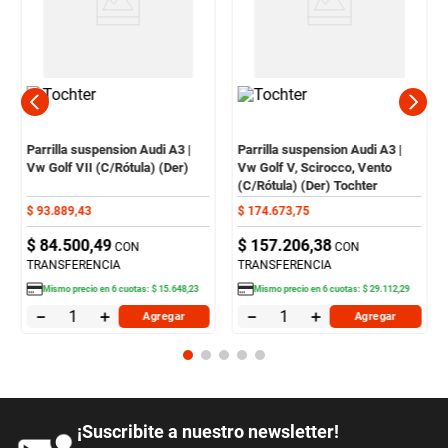
Parrilla suspension Audi A3 |
Parrilla suspension Audi A3 |
Vw Golf VII (C/Rótula) (Der)
Vw Golf V, Scirocco, Vento
(C/Rótula) (Der) Tochter
$
93
.
889
,
43
$
174
.
673
,
75
$
84
.
500
,
49
$
157
.
206
,
38
CON
CON
TRANSFERENCIA
TRANSFERENCIA
Mismo precio en
6
cuotas:
$
15
.
648
,
23
Mismo precio en
6
cuotas:
$
29
.
112
,
29
－
＋
－
＋
Agregar
Agregar
¡Suscribite a nuestro newsletter!