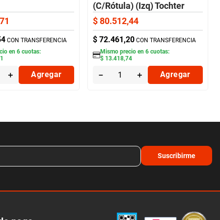
(C/Rótula) (Izq) Tochter
71
$
80
.
512
,
44
54
$
72
.
461
,
20
CON TRANSFERENCIA
CON TRANSFERENCIA
cio en
6
cuotas:
Mismo precio en
6
cuotas:
61
$
13
.
418
,
74
＋
Agregar
－
＋
Agregar
Suscribirme