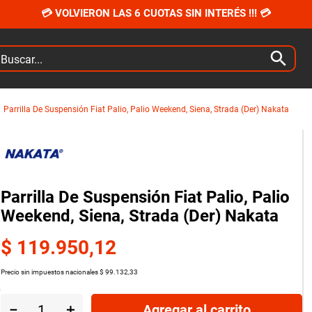
💳 VOLVIERON LAS 6 CUOTAS SIN INTERÉS !!! 💳
car...
Parrilla De Suspensión Fiat Palio, Palio Weekend, Siena, Strada (Der) Nakata
Parrilla De Suspensión Fiat Palio, Palio
Weekend, Siena, Strada (Der) Nakata
$
119
.
950
,
12
Precio sin impuestos nacionales
$
99
.
132
,
33
－
＋
Agregar al carrito