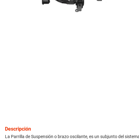
10
.
citroen c4
inyección
refrigeración
instrumental
ferretería
equipamiento
neumáticos
gift card
Descripción
La Parrilla de Suspensión o brazo oscilante, es un subjunto del sistem