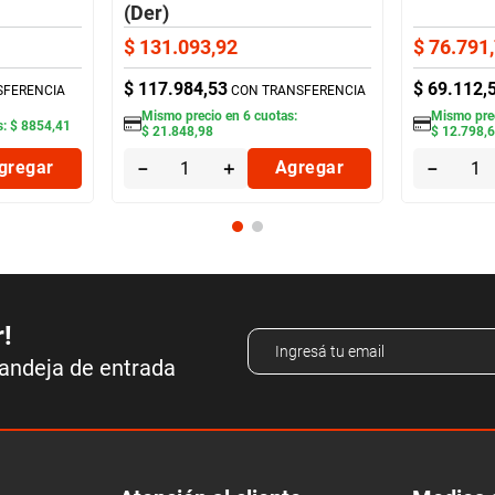
(Der)
$
131
.
093
,
92
$
76
.
791
,
$
117
.
984
,
53
$
69
.
112
,
SFERENCIA
CON TRANSFERENCIA
Mismo precio en
6
cuotas:
Mismo pre
s:
$
8854
,
41
$
21
.
848
,
98
$
12
.
798
,
gregar
－
＋
Agregar
－
r!
bandeja de entrada