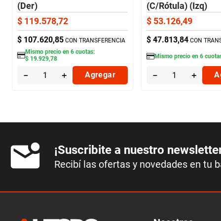
(Der)
(C/Rótula) (Izq)
$
119
.
578
,
72
$
53
.
126
,
49
$
107
.
620
,
85
$
47
.
813
,
84
CON TRANSFERENCIA
CON TRAN
Mismo precio en
6
cuotas:
Mismo precio en
6
cuota
$
19
.
929
,
78
－
＋
Agregar
－
＋
A
¡Suscribite a nuestro newslette
Recibí las ofertas y novedades en tu 