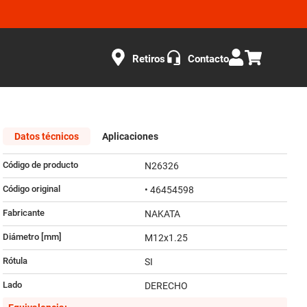
Retiros
Contacto
Datos técnicos
Aplicaciones
Código de producto
N26326
Código original
• 46454598
Fabricante
NAKATA
Diámetro [mm]
M12x1.25
Rótula
SI
Lado
DERECHO