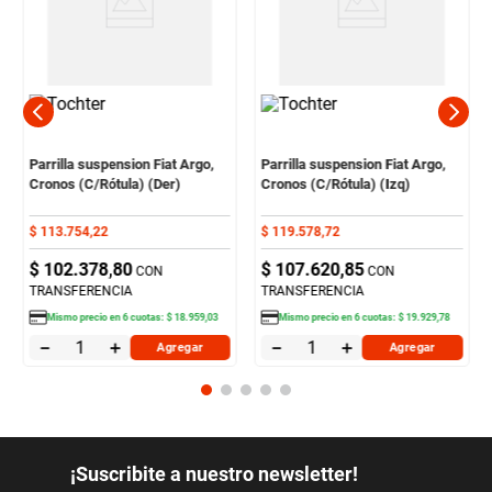
Parrilla suspension Fiat Argo,
Parrilla suspension Fiat Argo,
Cronos (C/Rótula) (Der)
Cronos (C/Rótula) (Izq)
$
113
.
754
,
22
$
119
.
578
,
72
$
102
.
378
,
80
$
107
.
620
,
85
CON
CON
TRANSFERENCIA
TRANSFERENCIA
Mismo precio en
6
cuotas:
$
18
.
959
,
03
Mismo precio en
6
cuotas:
$
19
.
929
,
78
－
＋
－
＋
Agregar
Agregar
¡Suscribite a nuestro newsletter!