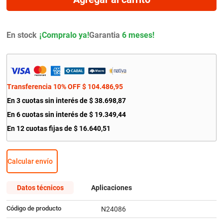
9
.
citroen c4
10
.
aveo
En stock
Garantia
6 meses!
Transferencia 10% OFF
$
104
.
486
,
95
En
3
cuotas sin interés de
$
38
.
698
,
87
En
6
cuotas sin interés de
$
19
.
349
,
44
En
12
cuotas fijas de
$
16
.
640
,
51
Calcular envío
Datos técnicos
Aplicaciones
Código de producto
N24086