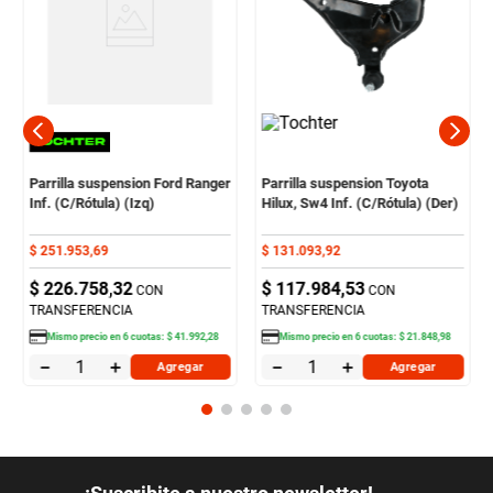
Parrilla suspension Ford Ranger
Parrilla suspension Toyota
Inf. (C/Rótula) (Izq)
Hilux, Sw4 Inf. (C/Rótula) (Der)
$
251
.
953
,
69
$
131
.
093
,
92
$
226
.
758
,
32
$
117
.
984
,
53
CON
CON
TRANSFERENCIA
TRANSFERENCIA
Mismo precio en
6
cuotas:
$
41
.
992
,
28
Mismo precio en
6
cuotas:
$
21
.
848
,
98
－
＋
－
＋
Agregar
Agregar