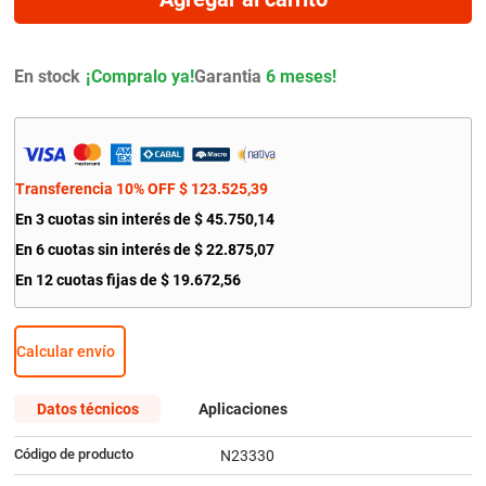
9
.
amortiguador
10
.
bmw
En stock
Garantia
6 meses!
Transferencia 10% OFF
$
123
.
525
,
39
En
3
cuotas sin interés de
$
45
.
750
,
14
En
6
cuotas sin interés de
$
22
.
875
,
07
En
12
cuotas fijas de
$
19
.
672
,
56
Calcular envío
Datos técnicos
Aplicaciones
Código de producto
N23330