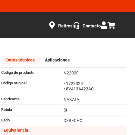
Retiros
Contacto
Datos técnicos
Aplicaciones
Código de producto
N22020
Código original
• 1723323
• 8V413A423AC
Fabricante
NAKATA
Rótula
SI
Lado
DERECHO
Equivalencia: