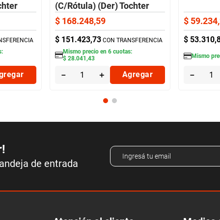
chter
(C/Rótula) (Der) Tochter
$
168
.
248
,
59
$
59
.
234
,
$
151
.
423
,
73
$
53
.
310
,
NSFERENCIA
CON TRANSFERENCIA
s:
Mismo precio en
6
cuotas:
Mismo pre
$
28
.
041
,
43
gregar
－
＋
Agregar
－
r!
bandeja de entrada