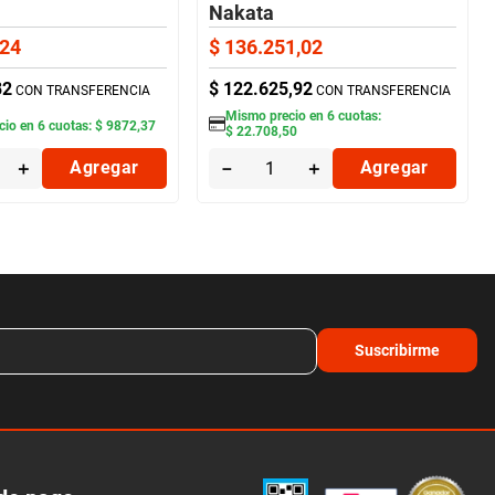
Nakata
24
$
136
.
251
,
02
82
$
122
.
625
,
92
CON TRANSFERENCIA
CON TRANSFERENCIA
Mismo precio en
6
cuotas:
cio en
6
cuotas:
$
9872
,
37
$
22
.
708
,
50
＋
Agregar
－
＋
Agregar
Suscribirme