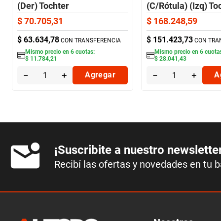
(Der) Tochter
(C/Rótula) (Izq) To
$
70
.
705
,
31
$
168
.
248
,
59
$
63
.
634
,
78
$
151
.
423
,
73
CON TRANSFERENCIA
CON TRA
Mismo precio en
6
cuotas:
Mismo precio en
6
cuota
$
11
.
784
,
21
$
28
.
041
,
43
－
＋
Agregar
－
＋
A
¡Suscribite a nuestro newslette
Recibí las ofertas y novedades en tu 