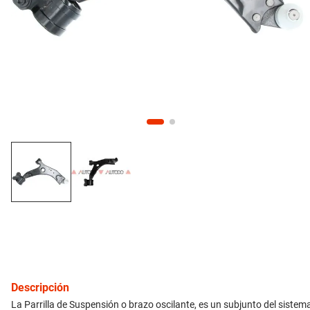
10
.
citroen c4
inyección
refrigeración
instrumental
ferretería
equipamiento
neumáticos
gift card
Descripción
La Parrilla de Suspensión o brazo oscilante, es un subjunto del sistem