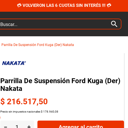
💳 VOLVIERON LAS 6 CUOTAS SIN INTERÉS !!! 💳
car...
Parrilla De Suspensión Ford Kuga (Der) Nakata
Parrilla De Suspensión Ford Kuga (Der)
Nakata
$
216
.
517
,
50
Precio sin impuestos nacionales
$
178
.
940
,
08
－
＋
Agregar al carrito