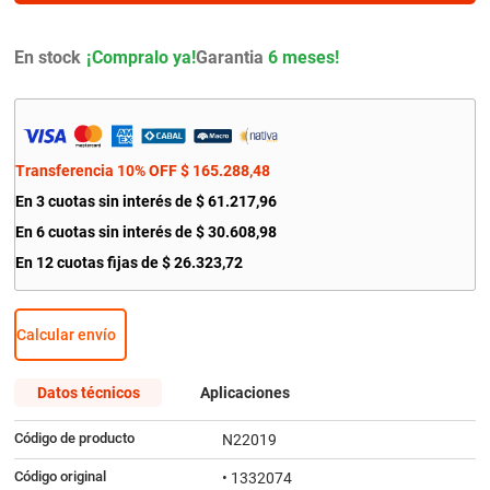
9
.
bmw
10
.
citroen c4
En stock
Garantia
6 meses!
Transferencia 10% OFF
$
165
.
288
,
48
En
3
cuotas sin interés de
$
61
.
217
,
96
En
6
cuotas sin interés de
$
30
.
608
,
98
En
12
cuotas fijas de
$
26
.
323
,
72
Calcular envío
Datos técnicos
Aplicaciones
Código de producto
N22019
Código original
• 1332074