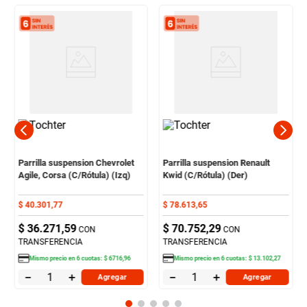
Parrilla suspension Chevrolet
Parrilla suspension Renault
Agile, Corsa (C/Rótula) (Izq)
Kwid (C/Rótula) (Der)
$
40
.
301
,
77
$
78
.
613
,
65
$
36
.
271
,
59
$
70
.
752
,
29
CON
CON
TRANSFERENCIA
TRANSFERENCIA
Mismo precio en
6
cuotas:
$
6716
,
96
Mismo precio en
6
cuotas:
$
13
.
102
,
27
－
＋
－
＋
Agregar
Agregar