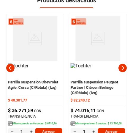
Productos destacados
Parrilla suspension Chevrolet
Parrilla suspension Peugeot
Agile, Corsa (C/Rótula) (Izq)
Partner | Citroen Berlingo
(C/Rótula) (Izq)
$
40
.
301
,
77
$
82
.
240
,
12
$
36
.
271
,
59
$
74
.
016
,
11
CON
CON
TRANSFERENCIA
TRANSFERENCIA
Mismo precio en
6
cuotas:
$
6716
,
96
Mismo precio en
6
cuotas:
$
13
.
706
,
68
－
＋
－
＋
Agregar
Agregar