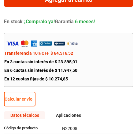
9
.
amortiguador
10
.
bmw
En stock
Garantia
6 meses!
Transferencia 10% OFF
$
64
.
516
,
52
En
3
cuotas sin interés de
$
23
.
895
,
01
En
6
cuotas sin interés de
$
11
.
947
,
50
En
12
cuotas fijas de
$
10
.
274
,
85
Calcular envío
Datos técnicos
Aplicaciones
Código de producto
N22008