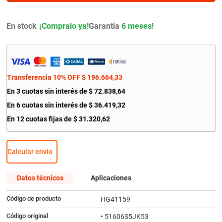
9
.
amortiguador
10
.
bmw
En stock
Garantia
6 meses!
Transferencia 10% OFF
$
196
.
664
,
33
En
3
cuotas sin interés de
$
72
.
838
,
64
En
6
cuotas sin interés de
$
36
.
419
,
32
En
12
cuotas fijas de
$
31
.
320
,
62
Calcular envío
Datos técnicos
Aplicaciones
Código de producto
HG41159
Código original
• 51606S5JK53