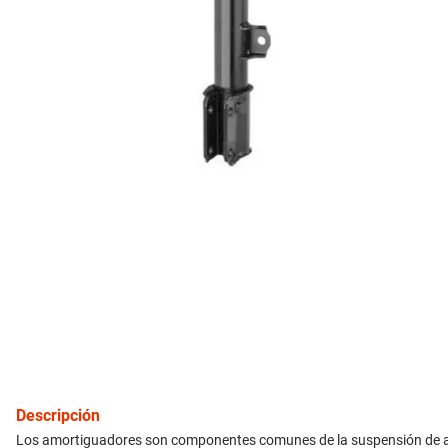
10
.
bmw
inyección
refrigeración
instrumental
ferretería
equipamiento
neumáticos
gift card
Descripción
Los amortiguadores son componentes comunes de la suspensión de autom