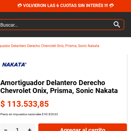
💳 VOLVIERON LAS 6 CUOTAS SIN INTERÉS !!! 💳
car...
uador Delantero Derecho Chevrolet Onix, Prisma, Sonic Nakata
Amortiguador Delantero Derecho
Chevrolet Onix, Prisma, Sonic Nakata
$
113
.
533
,
85
Precio sin impuestos nacionales
$
93
.
829
,
63
－
＋
Agregar al carrito