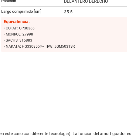
Posición
DELANTERO DERECHO
Largo comprimido [cm]
35.5
Equivalencia:
• COFAP: GP30366
• MONROE: 27998
• SACHS: 315883
• NAKATA: HG33085br>• TRW: JGM5031SR
n este caso con diferente tecnología). La función del amortiguador es