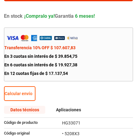
9
.
bmw
10
.
amortiguador
En stock
Garantia
6 meses!
Transferencia 10% OFF
$
107
.
607
,
83
En
3
cuotas sin interés de
$
39
.
854
,
75
En
6
cuotas sin interés de
$
19
.
927
,
38
En
12
cuotas fijas de
$
17
.
137
,
54
Calcular envío
Datos técnicos
Aplicaciones
Código de producto
HG33071
Código original
• 5208X3