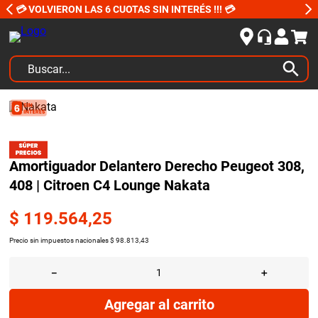
💳 VOLVIERON LAS 6 CUOTAS SIN INTERÉS !!! 💳
Buscar...
TÉRMINOS MÁS BUSCADOS
1
.
kits
2
.
amortiguadores
Amortiguador Delantero Derecho Peugeot 308,
3
.
honda civic
408 | Citroen C4 Lounge Nakata
4
.
kit distribución
$
119
.
564
,
25
5
.
bujias ngk
Precio sin impuestos nacionales
$
98
.
813
,
43
6
.
bora
－
＋
7
.
citroen c4
8
.
yokohama
Agregar al carrito