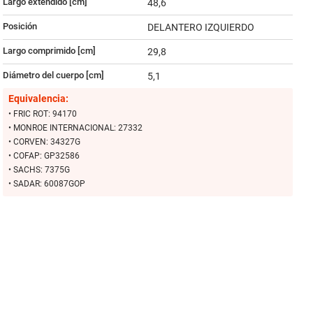
Largo extendido [cm]
48,6
Posición
DELANTERO IZQUIERDO
Largo comprimido [cm]
29,8
Diámetro del cuerpo [cm]
5,1
Equivalencia:
• FRIC ROT: 94170
• MONROE INTERNACIONAL: 27332
• CORVEN: 34327G
• COFAP: GP32586
• SACHS: 7375G
• SADAR: 60087GOP