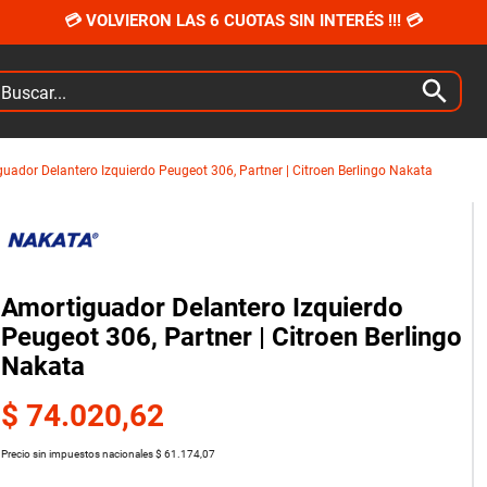
💳 VOLVIERON LAS 6 CUOTAS SIN INTERÉS !!! 💳
car...
uador Delantero Izquierdo Peugeot 306, Partner | Citroen Berlingo Nakata
Amortiguador Delantero Izquierdo
Peugeot 306, Partner | Citroen Berlingo
Nakata
$
74
.
020
,
62
Precio sin impuestos nacionales
$
61
.
174
,
07