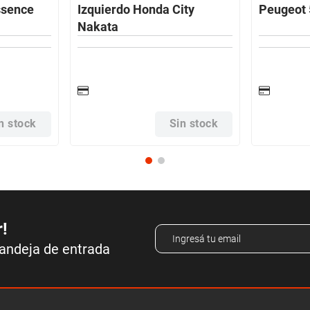
ssence
Izquierdo Honda City
Peugeot 
Nakata
n stock
Sin stock
r!
bandeja de entrada