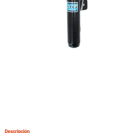
10
.
bmw
inyección
refrigeración
instrumental
ferretería
equipamiento
neumáticos
gift card
Descripción