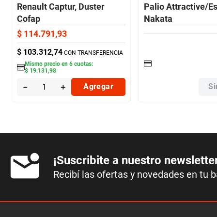
Renault Captur, Duster
Palio Attractive/E
Cofap
Nakata
$
114
.
791
,
93
$
103
.
312
,
74
CON TRANSFERENCIA
Mismo precio en
6
cuotas:
$
19
.
131
,
98
－
＋
Agregar
Si
¡Suscribite a nuestro newslette
Recibí las ofertas y novedades en tu 