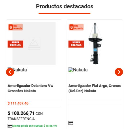
Productos destacados
Amortiguador Delantero Vw
Amortiguador Fiat Argo, Cronos
Crossfox Nakata
(Del.Der) Nakata
$
111
.
407
,
46
$
100
.
266
,
71
CON
TRANSFERENCIA
Mismo precio en
6
cuotas:
$
18
.
567
,
91