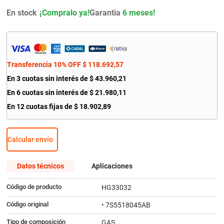
9
.
bmw
En stock
Garantia
6 meses!
10
.
renault
Transferencia 10% OFF
$
118
.
692
,
57
En
3
cuotas sin interés de
$
43
.
960
,
21
En
6
cuotas sin interés de
$
21
.
980
,
11
En
12
cuotas fijas de
$
18
.
902
,
89
Calcular envío
Datos técnicos
Aplicaciones
Código de producto
HG33032
Código original
• 7S5518045AB
Tipo de composición
GAS