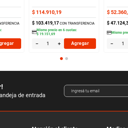
$
114
.
910
,
19
$
52
.
360
,
$
103
.
419
,
17
$
47
.
124
,
NSFERENCIA
CON TRANSFERENCIA
s:
Mismo precio en
6
cuotas:
Mismo pre
$
19
.
151
,
69
gregar
－
＋
Agregar
－
r!
bandeja de entrada