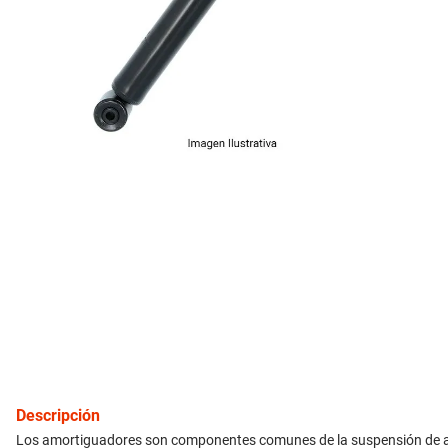
10
.
aveo
inyección
refrigeración
instrumental
ferretería
equipamiento
neumáticos
gift card
Descripción
Los amortiguadores son componentes comunes de la suspensión de autom