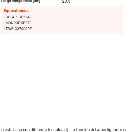
Largo comprimido [cm]
28.3
Equivalencia:
• COFAP: GP32498
• MONROE SP273
• TRW: G37003DE
n este caso con diferente tecnología). La función del amortiguador es