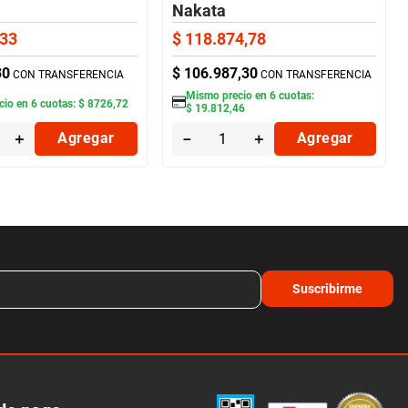
Nakata
33
$
118
.
874
,
78
30
$
106
.
987
,
30
CON TRANSFERENCIA
CON TRANSFERENCIA
Mismo precio en
6
cuotas:
cio en
6
cuotas:
$
8726
,
72
$
19
.
812
,
46
＋
Agregar
－
＋
Agregar
Suscribirme