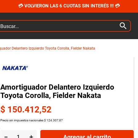
💳 VOLVIERON LAS 6 CUOTAS SIN INTERÉS !!! 💳
car...
uador Delantero Izquierdo Toyota Corolla, Fielder Nakata
Amortiguador Delantero Izquierdo
Toyota Corolla, Fielder Nakata
$
150
.
412
,
52
Precio sin impuestos nacionales
$
124
.
307
,
87
－
＋
Agregar al carrito