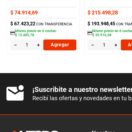
$
74
.
914
,
69
$
215
.
498
,
28
$
67
.
423
,
22
$
193
.
948
,
45
CON TRANSFERENCIA
CON TRA
Mismo precio en
6
cuotas:
Mismo precio en
6
cuota
$
12
.
485
,
78
$
35
.
916
,
38
－
＋
Agregar
－
＋
A
¡Suscribite a nuestro newslette
Recibí las ofertas y novedades en tu 