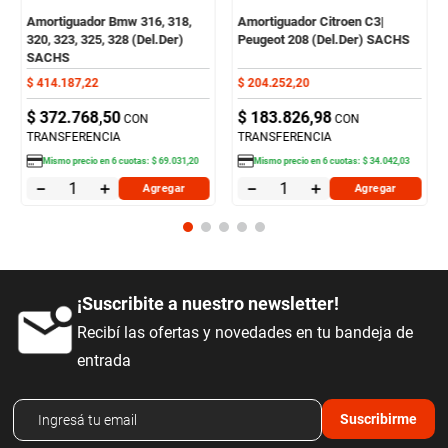
Amortiguador Bmw 316, 318,
Amortiguador Citroen C3|
320, 323, 325, 328 (Del.Der)
Peugeot 208 (Del.Der) SACHS
SACHS
$
414
.
187
,
22
$
204
.
252
,
20
$
372
.
768
,
50
$
183
.
826
,
98
CON
CON
TRANSFERENCIA
TRANSFERENCIA
Mismo precio en
6
cuotas:
$
69
.
031
,
20
Mismo precio en
6
cuotas:
$
34
.
042
,
03
－
＋
－
＋
Agregar
Agregar
¡Suscribite a nuestro newsletter!
Recibí las ofertas y novedades en tu bandeja de
entrada
Suscribirme