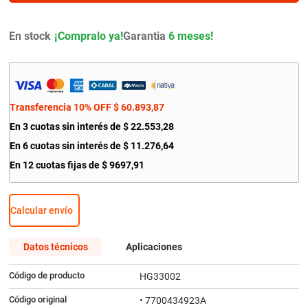
9
.
bmw
10
.
citroen c4
En stock
Garantia
6 meses!
Transferencia 10% OFF
$
60
.
893
,
87
En
3
cuotas sin interés de
$
22
.
553
,
28
En
6
cuotas sin interés de
$
11
.
276
,
64
En
12
cuotas fijas de
$
9697
,
91
Calcular envío
Datos técnicos
Aplicaciones
Código de producto
HG33002
Código original
• 7700434923A