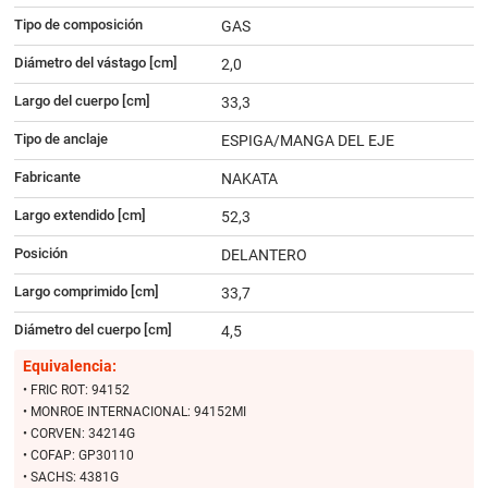
Tipo de composición
GAS
Diámetro del vástago [cm]
2,0
Largo del cuerpo [cm]
33,3
Tipo de anclaje
ESPIGA/MANGA DEL EJE
Fabricante
NAKATA
Largo extendido [cm]
52,3
Posición
DELANTERO
Largo comprimido [cm]
33,7
Diámetro del cuerpo [cm]
4,5
Equivalencia:
• FRIC ROT: 94152
• MONROE INTERNACIONAL: 94152MI
• CORVEN: 34214G
• COFAP: GP30110
• SACHS: 4381G