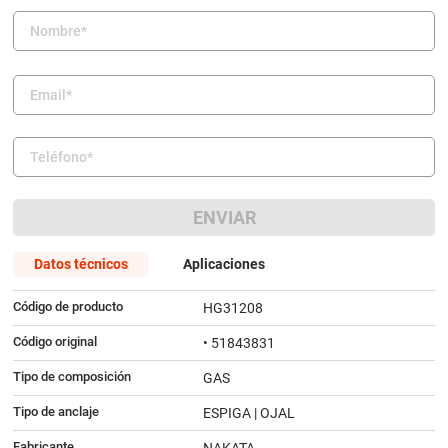
9
.
bmw
10
.
citroen c4
ENVIAR
Datos técnicos
Aplicaciones
Código de producto
HG31208
Código original
• 51843831
Tipo de composición
GAS
Tipo de anclaje
ESPIGA | OJAL
Fabricante
NAKATA