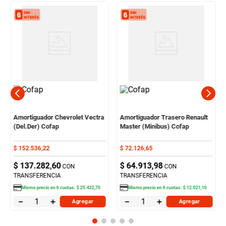
Amortiguador Chevrolet Vectra
Amortiguador Trasero Renault
(Del.Der) Cofap
Master (Minibus) Cofap
$
152
.
536
,
22
$
72
.
126
,
65
$
137
.
282
,
60
$
64
.
913
,
98
CON
CON
TRANSFERENCIA
TRANSFERENCIA
Mismo precio en
6
cuotas:
$
25
.
422
,
70
Mismo precio en
6
cuotas:
$
12
.
021
,
10
－
＋
－
＋
Agregar
Agregar