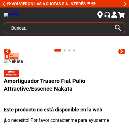
💳 VOLVIERON LAS 6 CUOTAS SIN INTERÉS !!! 💳
Buscar...
TÉRMINOS MÁS BUSCADOS
1
.
kits
2
.
amortiguadores
3
.
bujias ngk
Amortiguador Trasero Fiat Palio
4
.
honda civic
Attractive/Essence Nakata
5
.
bora
6
.
yokohama
Este producto no está disponible en la web
7
.
amortiguador
¡Lo necesito! Por favor contáctenme para ayudarme
8
.
renault