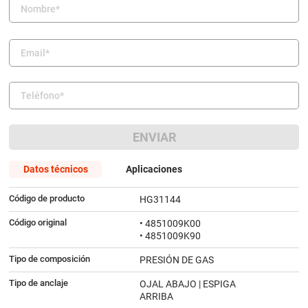
9
.
amortiguador
10
.
citroen c4
ENVIAR
Datos técnicos
Aplicaciones
Código de producto
HG31144
Código original
• 4851009K00
• 4851009K90
Tipo de composición
PRESIÓN DE GAS
Tipo de anclaje
OJAL ABAJO | ESPIGA
ARRIBA