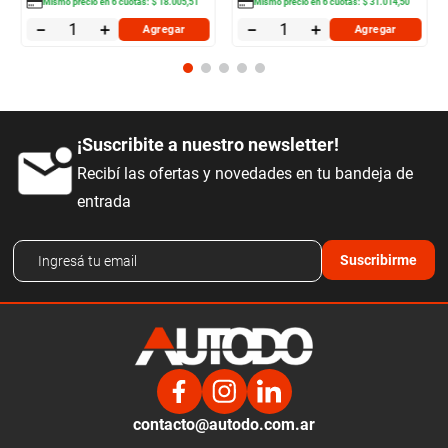
Mismo precio en
6
cuotas:
$
18
.
005
,
51
Mismo precio en
6
cuotas:
$
31
.
014
,
50
－
＋
－
＋
Agregar
Agregar
¡Suscribite a nuestro newsletter!
Recibí las ofertas y novedades en tu bandeja de
entrada
Suscribirme
contacto@autodo.com.ar