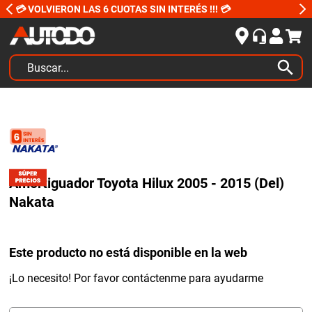
💳 VOLVIERON LAS 6 CUOTAS SIN INTERÉS !!! 💳
Buscar...
TÉRMINOS MÁS BUSCADOS
1
.
kits
2
.
amortiguadores
3
.
bujias ngk
Amortiguador Toyota Hilux 2005 - 2015 (Del)
4
.
honda civic
Nakata
5
.
renault
6
.
bora
Este producto no está disponible en la web
7
.
bmw
¡Lo necesito! Por favor contáctenme para ayudarme
8
.
sprinter