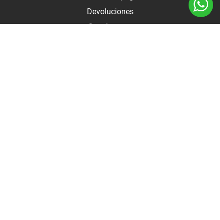
Devoluciones
Contáctanos
Medios de pago
Botón de arrepentimiento
Autodo 2025 - Todos los derechos reservados |
Términos y
condiciones