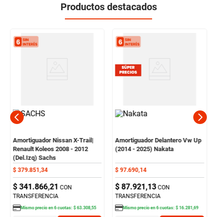
Productos destacados
Amortiguador Nissan X-Trail|
Amortiguador Delantero Vw Up
Renault Koleos 2008 - 2012
(2014 - 2025) Nakata
(Del.Izq) Sachs
$
379
.
851
,
34
$
97
.
690
,
14
$
341
.
866
,
21
$
87
.
921
,
13
CON
CON
TRANSFERENCIA
TRANSFERENCIA
Mismo precio en
6
cuotas:
$
63
.
308
,
55
Mismo precio en
6
cuotas:
$
16
.
281
,
69