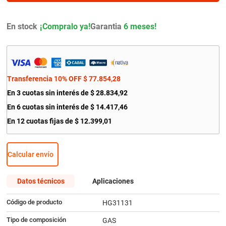
9
.
amortiguador
10
.
citroen c4
En stock
Garantia
6 meses!
Transferencia 10% OFF
$
77
.
854
,
28
En
3
cuotas sin interés de
$
28
.
834
,
92
En
6
cuotas sin interés de
$
14
.
417
,
46
En
12
cuotas fijas de
$
12
.
399
,
01
Calcular envío
Datos técnicos
Aplicaciones
Código de producto
HG31131
Tipo de composición
GAS