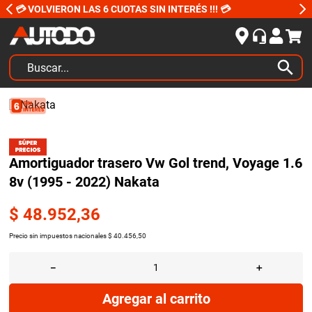
💳 VOLVIERON LAS 6 CUOTAS SIN INTERÉS !!! 💳
Buscar...
TÉRMINOS MÁS BUSCADOS
1
.
kits
2
.
amortiguadores
Amortiguador trasero Vw Gol trend, Voyage 1.6
3
.
honda civic
8v (1995 - 2022) Nakata
4
.
kit distribución
$
48
.
952
,
36
5
.
bujias ngk
Precio sin impuestos nacionales
$
40
.
456
,
50
6
.
bora
－
＋
7
.
citroen c4
8
.
yokohama
Agregar al carrito