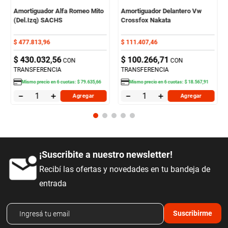
Amortiguador Alfa Romeo Mito
Amortiguador Delantero Vw
(Del.Izq) SACHS
Crossfox Nakata
$
477
.
813
,
96
$
111
.
407
,
46
$
430
.
032
,
56
$
100
.
266
,
71
CON
CON
TRANSFERENCIA
TRANSFERENCIA
Mismo precio en
6
cuotas:
$
79
.
635
,
66
Mismo precio en
6
cuotas:
$
18
.
567
,
91
－
＋
－
＋
Agregar
Agregar
¡Suscribite a nuestro newsletter!
Recibí las ofertas y novedades en tu bandeja de
entrada
Suscribirme