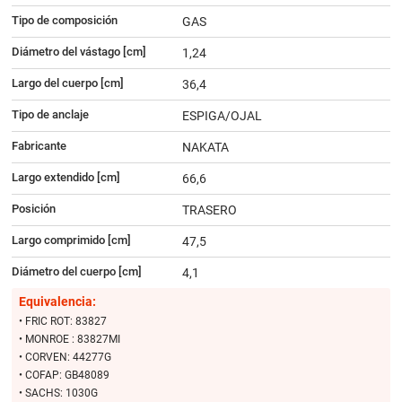
Tipo de composición
GAS
Diámetro del vástago [cm]
1,24
Largo del cuerpo [cm]
36,4
Tipo de anclaje
ESPIGA/OJAL
Fabricante
NAKATA
Largo extendido [cm]
66,6
Posición
TRASERO
Largo comprimido [cm]
47,5
Diámetro del cuerpo [cm]
4,1
Equivalencia:
• FRIC ROT: 83827
• MONROE : 83827MI
• CORVEN: 44277G
• COFAP: GB48089
• SACHS: 1030G