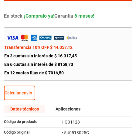
9
.
amortiguador
10
.
bmw
En stock
Garantia
6 meses!
Transferencia 10% OFF
$
44
.
057
,
12
En
3
cuotas sin interés de
$
16
.
317
,
45
En
6
cuotas sin interés de
$
8158
,
73
En
12
cuotas fijas de
$
7016
,
50
Calcular envío
Datos técnicos
Aplicaciones
Código de producto
HG31128
Código original
• 5U0513025C