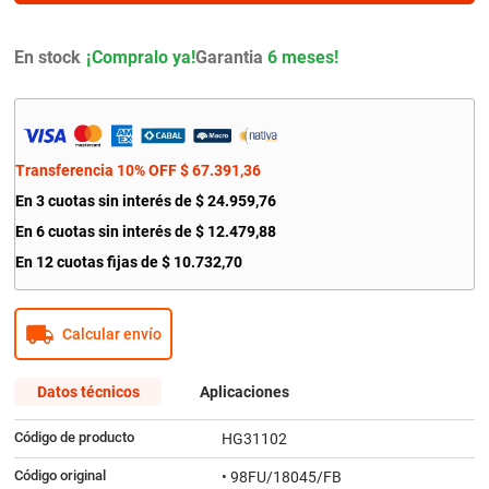
9
.
citroen c4
10
.
aveo
En stock
Garantia
6 meses!
Transferencia 10% OFF
$
67
.
391
,
36
En
3
cuotas sin interés de
$
24
.
959
,
76
En
6
cuotas sin interés de
$
12
.
479
,
88
En
12
cuotas fijas de
$
10
.
732
,
70
Calcular envío
Datos técnicos
Aplicaciones
Código de producto
HG31102
Código original
• 98FU/18045/FB