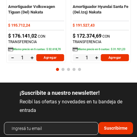
Amortiguador Volkswagen
Amortiguador Hyundai Santa Fe
Tiguan (Del) Nakata
(Del.Izq) Nakata
$
195
.
712
,
24
$
191
.
527
,
43
$
176
.
141
,
02
$
172
.
374
,
69
CON
CON
TRANSFERENCIA
TRANSFERENCIA
Mismo precio en
6
cuotas:
$
32
.
618
,
70
Mismo precio en
6
cuotas:
$
31
.
921
,
23
－
＋
－
＋
Agregar
Agregar
¡Suscribite a nuestro newsletter!
Recibí las ofertas y novedades en tu bandeja de
entrada
Suscribirme