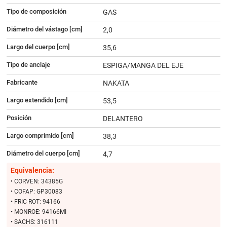
Tipo de composición
GAS
Diámetro del vástago [cm]
2,0
Largo del cuerpo [cm]
35,6
Tipo de anclaje
ESPIGA/MANGA DEL EJE
Fabricante
NAKATA
Largo extendido [cm]
53,5
Posición
DELANTERO
Largo comprimido [cm]
38,3
Diámetro del cuerpo [cm]
4,7
Equivalencia:
• CORVEN: 34385G
• COFAP: GP30083
• FRIC ROT: 94166
• MONROE: 94166MI
• SACHS: 316111