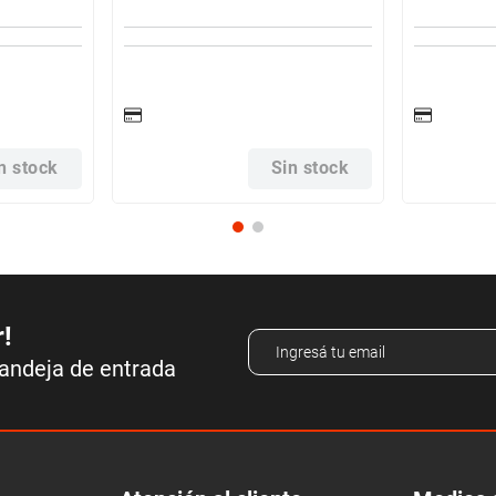
n stock
Sin stock
r!
bandeja de entrada