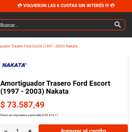
💳 VOLVIERON LAS 6 CUOTAS SIN INTERÉS !!! 💳
car...
uador Trasero Ford Escort (1997 - 2003) Nakata
Amortiguador Trasero Ford Escort
(1997 - 2003) Nakata
$
73
.
587
,
49
Precio sin impuestos nacionales
$
60
.
816
,
11
－
＋
Agregar al carrito