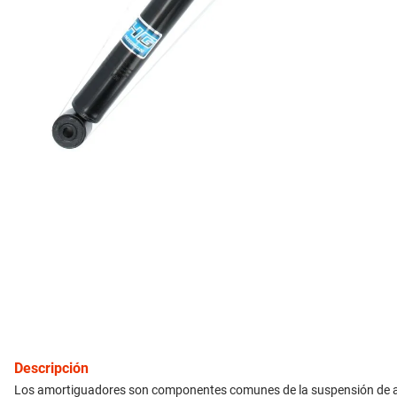
10
.
bmw
inyección
refrigeración
instrumental
ferretería
equipamiento
neumáticos
gift card
Descripción
Los amortiguadores son componentes comunes de la suspensión de autom