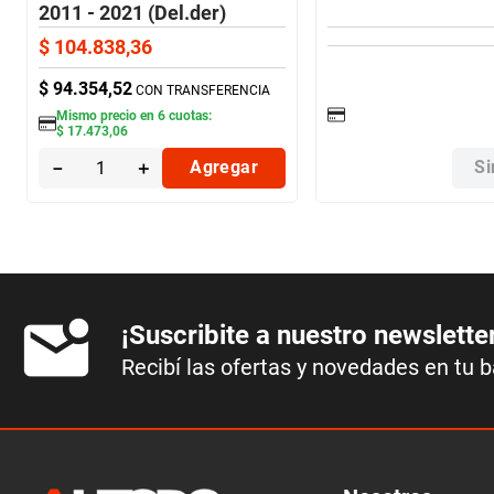
2011 - 2021 (Del.der)
Nakata
$
104
.
838
,
36
$
94
.
354
,
52
CON TRANSFERENCIA
Mismo precio en
6
cuotas:
$
17
.
473
,
06
－
＋
Agregar
Si
¡Suscribite a nuestro newslette
Recibí las ofertas y novedades en tu 