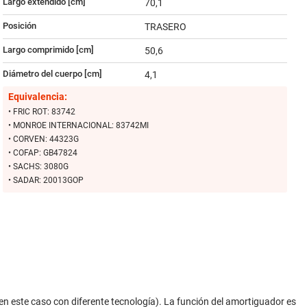
Largo extendido [cm]
70,1
Posición
TRASERO
Largo comprimido [cm]
50,6
Diámetro del cuerpo [cm]
4,1
Equivalencia:
• FRIC ROT: 83742
• MONROE INTERNACIONAL: 83742MI
• CORVEN: 44323G
• COFAP: GB47824
• SACHS: 3080G
• SADAR: 20013GOP
n este caso con diferente tecnología). La función del amortiguador es