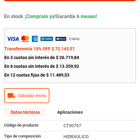
9
.
amortiguador
10
.
bmw
En stock
Garantia
6 meses!
Transferencia 10% OFF
$
72
.
143
,
57
En
3
cuotas sin interés de
$
26
.
719
,
84
En
6
cuotas sin interés de
$
13
.
359
,
92
En
12
cuotas fijas de
$
11
.
489
,
53
Calcular envío
Datos técnicos
Aplicaciones
Código de producto
CT30797
Tipo de composición
HIDRAULICO