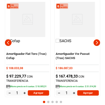
Amortiguador Fiat Toro (Tras)
Amortiguador Vw Passat
Cofap
(Tras) SACHS
$
108
.
033
,
08
$
186
.
087
,
03
$
97
.
229
,
77
$
167
.
478
,
33
CON
CON
TRANSFERENCIA
TRANSFERENCIA
Mismo precio en
6
cuotas:
$
18
.
005
,
51
Mismo precio en
6
cuotas:
$
31
.
014
,
50
－
＋
－
＋
Agregar
Agregar