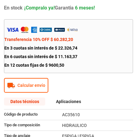
9
.
amortiguador
En stock
Garantia
6 meses!
10
.
citroen c4
Transferencia 10% OFF
$
60
.
282
,
20
En
3
cuotas sin interés de
$
22
.
326
,
74
En
6
cuotas sin interés de
$
11
.
163
,
37
En
12
cuotas fijas de
$
9600
,
50
Calcular envío
Datos técnicos
Aplicaciones
Código de producto
AC35610
Tipo de composición
HIDRAULICO
Tipo de anclaje
ESPIGA | ESPIGA