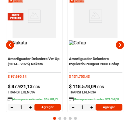
Amortiguador Delantero Vw Up
Amortiguador Delantero
(2014 - 2025) Nakata
Izquierdo Peugeot 2008 Cofap
$
97
.
690
,
14
$
131
.
753
,
43
$
87
.
921
,
13
$
118
.
578
,
09
CON
CON
TRANSFERENCIA
TRANSFERENCIA
Mismo precio en
6
cuotas:
$
16
.
281
,
69
Mismo precio en
6
cuotas:
$
21
.
958
,
90
－
＋
－
＋
Agregar
Agregar