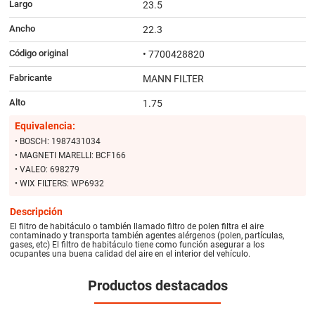
Largo
23.5
Ancho
22.3
Código original
• 7700428820
Fabricante
MANN FILTER
Alto
1.75
Equivalencia:
• BOSCH: 1987431034
• MAGNETI MARELLI: BCF166
• VALEO: 698279
• WIX FILTERS: WP6932
Descripción
El filtro de habitáculo o también llamado filtro de polen filtra el aire
contaminado y transporta también agentes alérgenos (polen, partículas,
gases, etc) El filtro de habitáculo tiene como función asegurar a los
ocupantes una buena calidad del aire en el interior del vehículo.
Productos destacados