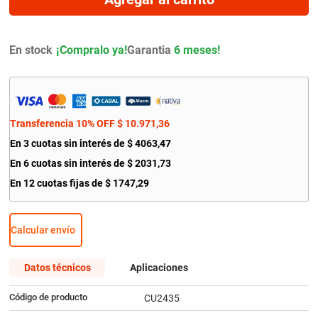
9
.
amortiguador
10
.
citroen c4
En stock
Garantia
6 meses!
Transferencia 10% OFF
$
10
.
971
,
36
En
3
cuotas sin interés de
$
4063
,
47
En
6
cuotas sin interés de
$
2031
,
73
En
12
cuotas fijas de
$
1747
,
29
Calcular envío
Datos técnicos
Aplicaciones
Código de producto
CU2435