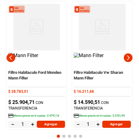
Filtro Habitaculo Ford Mondeo
Filtro Habitaculo Vw Sharan
Mann Filter
Mann Filter
$
28
.
783
,
01
$
16
.
211
,
68
$
25
.
904
,
71
$
14
.
590
,
51
CON
CON
TRANSFERENCIA
TRANSFERENCIA
Mismo precio en
6
cuotas:
$
4797
,
16
Mismo precio en
6
cuotas:
$
2701
,
94
－
＋
－
＋
Agregar
Agregar