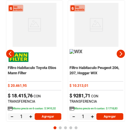
Filtro Habitaculo Toyota Etios
Filtro Habitaculo Peugeot 206,
Mann Filter
207, Hoggar WIX
$
20
.
461
,
95
$
10
.
313
,
01
$
18
.
415
,
76
$
9281
,
71
CON
CON
TRANSFERENCIA
TRANSFERENCIA
Mismo precio en
6
cuotas:
$
3410
,
32
Mismo precio en
6
cuotas:
$
1718
,
83
－
＋
－
＋
Agregar
Agregar