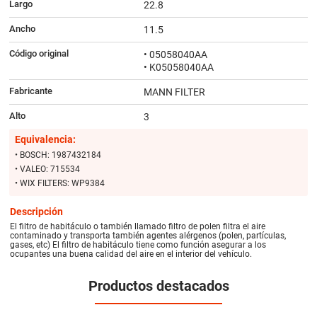
Largo
22.8
Ancho
11.5
Código original
• 05058040AA
• K05058040AA
Fabricante
MANN FILTER
Alto
3
Equivalencia:
• BOSCH: 1987432184
• VALEO: 715534
• WIX FILTERS: WP9384
Descripción
El filtro de habitáculo o también llamado filtro de polen filtra el aire
contaminado y transporta también agentes alérgenos (polen, partículas,
gases, etc) El filtro de habitáculo tiene como función asegurar a los
ocupantes una buena calidad del aire en el interior del vehículo.
Productos destacados