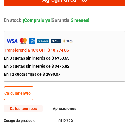
9
.
bmw
10
.
citroen c4
En stock
Garantia
6 meses!
Transferencia 10% OFF
$
18
.
774
,
85
En
3
cuotas sin interés de
$
6953
,
65
En
6
cuotas sin interés de
$
3476
,
82
En
12
cuotas fijas de
$
2990
,
07
Calcular envío
Datos técnicos
Aplicaciones
Código de producto
CU2329