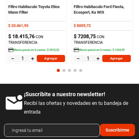
Filtro Habitaculo Toyota Etios
Filtro Habitaculo Ford Fiesta,
Mann Filter
Ecosport, Ka WIX
$
20
.
461
,
95
$
8009
,
72
$
18
.
415
,
76
$
7208
,
75
CON
CON
TRANSFERENCIA
TRANSFERENCIA
Mismo precio en
6
cuotas:
$
3410
,
32
Mismo precio en
6
cuotas:
$
1334
,
95
－
＋
－
＋
Agregar
Agregar
¡Suscribite a nuestro newsletter!
Recibí las ofertas y novedades en tu bandeja de
entrada
Suscribirme