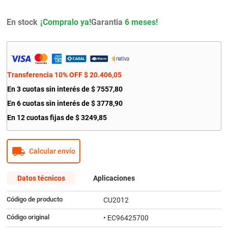
9
.
bmw
En stock
Garantia
6 meses!
10
.
amortiguador
Transferencia 10% OFF
$
20
.
406
,
05
En
3
cuotas sin interés de
$
7557
,
80
En
6
cuotas sin interés de
$
3778
,
90
En
12
cuotas fijas de
$
3249
,
85
Calcular envío
Datos técnicos
Aplicaciones
Código de producto
CU2012
Código original
• EC96425700