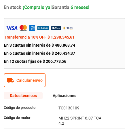
9
.
bmw
En stock
Garantia
6 meses!
10
.
citroen c4
Transferencia 10% OFF
$
1
.
298
.
345
,
61
En
3
cuotas sin interés de
$
480
.
868
,
74
En
6
cuotas sin interés de
$
240
.
434
,
37
En
12
cuotas fijas de
$
206
.
773
,
56
Calcular envío
Datos técnicos
Aplicaciones
Código de producto
TC0130109
Código de motor
MH22 SPRINT 6.07 TCA
4.2