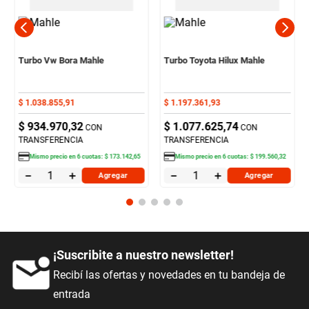
Turbo Vw Bora Mahle
Turbo Toyota Hilux Mahle
$
1
.
038
.
855
,
91
$
1
.
197
.
361
,
93
$
934
.
970
,
32
$
1
.
077
.
625
,
74
CON
CON
TRANSFERENCIA
TRANSFERENCIA
Mismo precio en
6
cuotas:
$
173
.
142
,
65
Mismo precio en
6
cuotas:
$
199
.
560
,
32
－
＋
－
＋
Agregar
Agregar
¡Suscribite a nuestro newsletter!
Recibí las ofertas y novedades en tu bandeja de
entrada