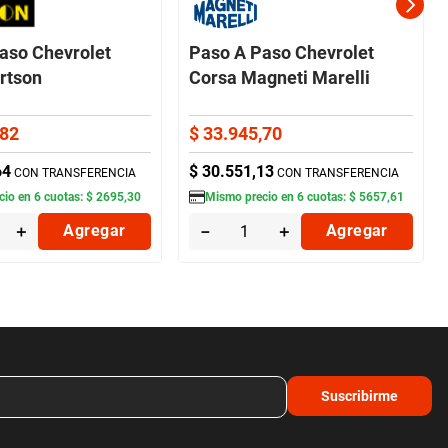
aso Chevrolet
Paso A Paso Chevrolet
rtson
Corsa Magneti Marelli
82
$
33
.
945
,
70
64
$
30
.
551
,
13
CON TRANSFERENCIA
CON TRANSFERENCIA
cio en
6
cuotas:
$
2695
,
30
Mismo precio en
6
cuotas:
$
5657
,
61
＋
Agregar
－
＋
Agregar
Suscribirme