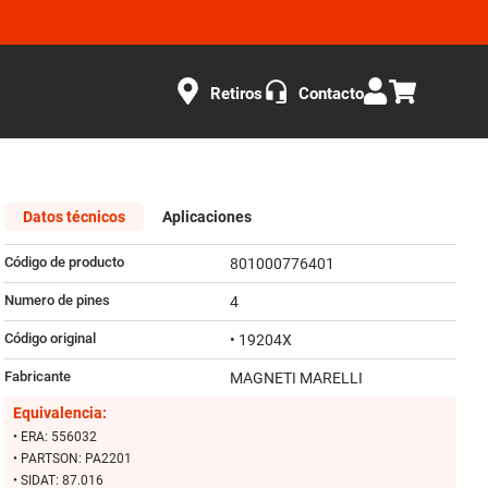
Retiros
Contacto
Datos técnicos
Aplicaciones
Código de producto
801000776401
Numero de pines
4
Código original
• 19204X
Fabricante
MAGNETI MARELLI
Equivalencia:
• ERA: 556032
• PARTSON: PA2201
• SIDAT: 87.016