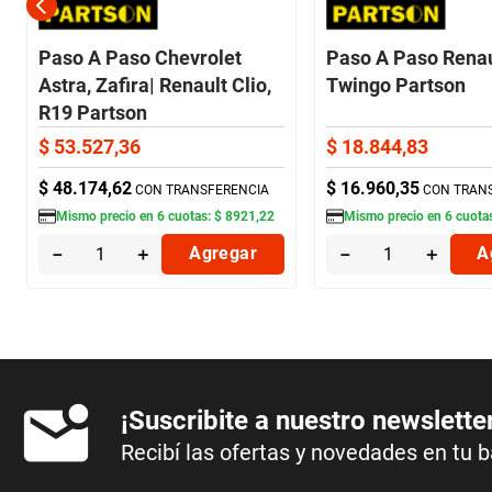
Paso A Paso Chevrolet
Paso A Paso Renau
Astra, Zafira| Renault Clio,
Twingo Partson
R19 Partson
$
53
.
527
,
36
$
18
.
844
,
83
$
48
.
174
,
62
$
16
.
960
,
35
CON TRANSFERENCIA
CON TRAN
Mismo precio en
6
cuotas:
$
8921
,
22
Mismo precio en
6
cuota
－
＋
Agregar
－
＋
A
¡Suscribite a nuestro newslette
Recibí las ofertas y novedades en tu 