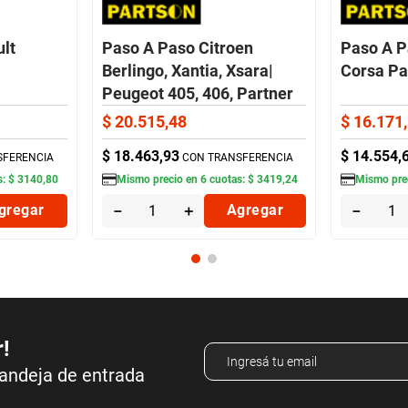
lt
Paso A Paso Citroen
Paso A P
Berlingo, Xantia, Xsara|
Corsa Pa
Peugeot 405, 406, Partner
Partson
$
20
.
515
,
48
$
16
.
171
,
$
18
.
463
,
93
$
14
.
554
,
SFERENCIA
CON TRANSFERENCIA
s:
$
3140
,
80
Mismo precio en
6
cuotas:
$
3419
,
24
Mismo pre
gregar
－
＋
Agregar
－
r!
bandeja de entrada