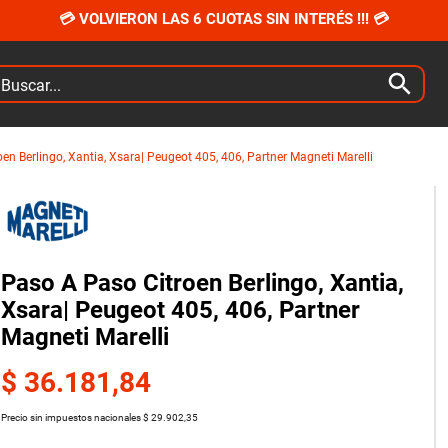
💳 VOLVIERON LAS 6 CUOTAS SIN INTERÉS !!! 💳
car...
en Berlingo, Xantia, Xsara| Peugeot 405, 406, Partner Magneti Marelli
Paso A Paso Citroen Berlingo, Xantia,
Xsara| Peugeot 405, 406, Partner
Magneti Marelli
$
36
.
181
,
84
Precio sin impuestos nacionales
$
29
.
902
,
35