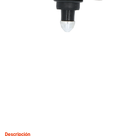
10
.
aveo
inyección
refrigeración
instrumental
ferretería
equipamiento
neumáticos
gift card
Descripción