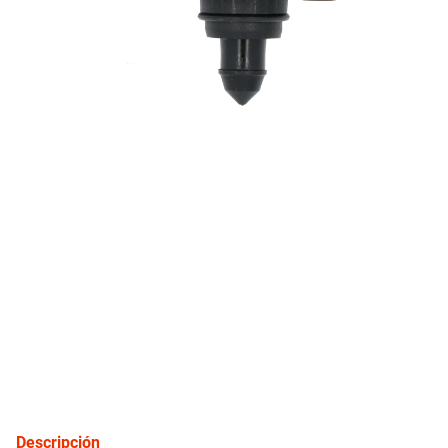
10
.
citroen c4
inyección
refrigeración
instrumental
ferretería
equipamiento
neumáticos
gift card
Descripción