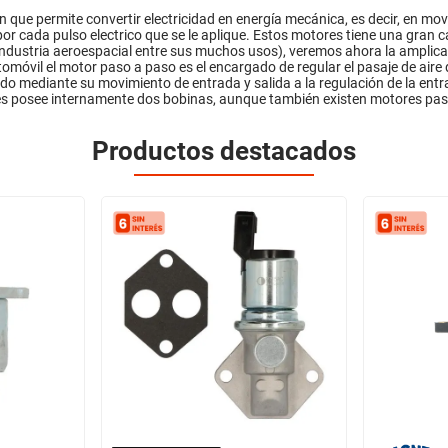
 que permite convertir electricidad en energía mecánica, es decir, en mov
por cada pulso electrico que se le aplique. Estos motores tiene una gran 
a industria aeroespacial entre sus muchos usos), veremos ahora la amplic
utomóvil el motor paso a paso es el encargado de regular el pasaje de air
mediante su movimiento de entrada y salida a la regulación de la entra
es posee internamente dos bobinas, aunque también existen motores p
Productos destacados