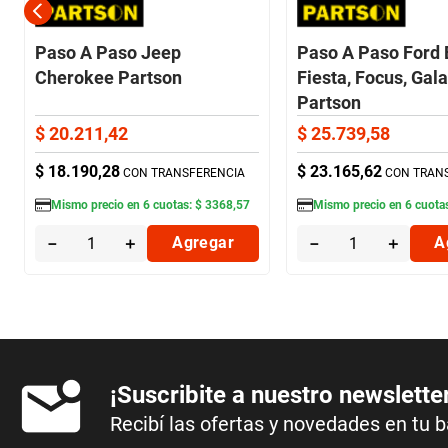
Paso A Paso Jeep
Paso A Paso Ford 
Cherokee Partson
Fiesta, Focus, Gala
Partson
$
20
.
211
,
42
$
25
.
739
,
58
$
18
.
190
,
28
$
23
.
165
,
62
CON TRANSFERENCIA
CON TRAN
Mismo precio en
6
cuotas:
$
3368
,
57
Mismo precio en
6
cuota
－
＋
Agregar
－
＋
A
¡Suscribite a nuestro newslette
Recibí las ofertas y novedades en tu 