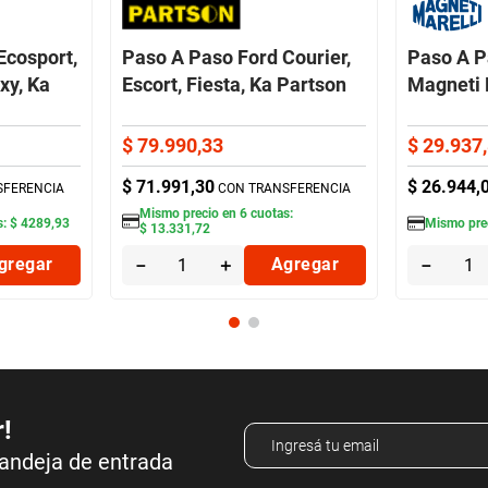
Ecosport,
Paso A Paso Ford Courier,
Paso A P
xy, Ka
Escort, Fiesta, Ka Partson
Magneti 
$
79
.
990
,
33
$
29
.
937
,
$
71
.
991
,
30
$
26
.
944
,
SFERENCIA
CON TRANSFERENCIA
Mismo precio en
6
cuotas:
s:
$
4289
,
93
Mismo pre
$
13
.
331
,
72
gregar
－
＋
Agregar
－
r!
bandeja de entrada