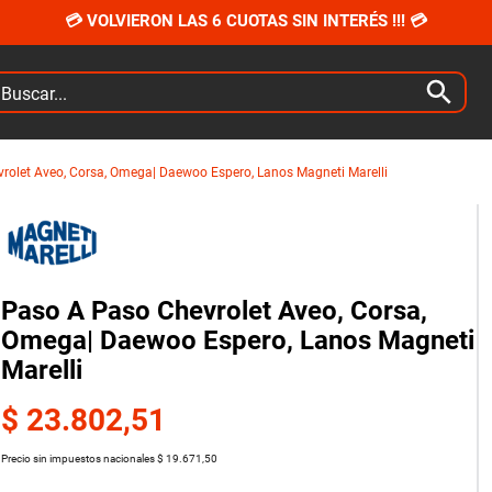
💳 VOLVIERON LAS 6 CUOTAS SIN INTERÉS !!! 💳
car...
rolet Aveo, Corsa, Omega| Daewoo Espero, Lanos Magneti Marelli
Paso A Paso Chevrolet Aveo, Corsa,
Omega| Daewoo Espero, Lanos Magneti
Marelli
$
23
.
802
,
51
Precio sin impuestos nacionales
$
19
.
671
,
50