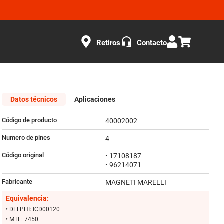
Retiros
Contacto
Datos técnicos
Aplicaciones
Código de producto
40002002
Numero de pines
4
Código original
• 17108187
• 96214071
Fabricante
MAGNETI MARELLI
Equivalencia:
• DELPHI: ICD00120
• MTE: 7450