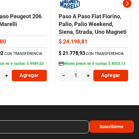
aso Peugeot 206
Paso A Paso Fiat Fiorino,
Marelli
Palio, Palio Weekend,
Siena, Strada, Uno Magneti
Marelli
80
$
24
.
198
,
81
02
$
21
.
778
,
93
CON TRANSFERENCIA
CON TRANSFERENCIA
cio en
6
cuotas:
$
4989
,
63
Mismo precio en
6
cuotas:
$
4033
,
13
＋
Agregar
－
＋
Agregar
Suscribirme