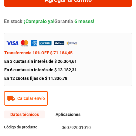
9
.
amortiguador
10
.
bmw
En stock
Garantia
6 meses!
Transferencia 10% OFF
$
71
.
184
,
45
En
3
cuotas sin interés de
$
26
.
364
,
61
En
6
cuotas sin interés de
$
13
.
182
,
31
En
12
cuotas fijas de
$
11
.
336
,
78
Calcular envío
Datos técnicos
Aplicaciones
Código de producto
060792001010