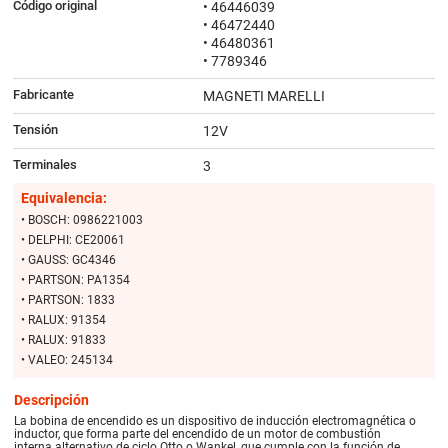
Código original
• 46446039
• 46472440
• 46480361
• 7789346
Fabricante
MAGNETI MARELLI
Tensión
12V
Terminales
3
Equivalencia:
• BOSCH: 0986221003
• DELPHI: CE20061
• GAUSS: GC4346
• PARTSON: PA1354
• PARTSON: 1833
• RALUX: 91354
• RALUX: 91833
• VALEO: 245134
Descripción
La bobina de encendido es un dispositivo de inducción electromagnética o
inductor, que forma parte del encendido de un motor de combustión
interna alternativo de ciclo Otto o Wankel, que cumple con la función de