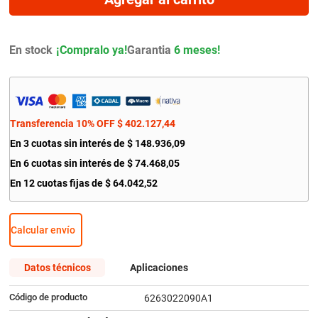
9
.
bmw
10
.
citroen c4
En stock
Garantia
6 meses!
Transferencia 10% OFF
$
402
.
127
,
44
En
3
cuotas sin interés de
$
148
.
936
,
09
En
6
cuotas sin interés de
$
74
.
468
,
05
En
12
cuotas fijas de
$
64
.
042
,
52
Calcular envío
Datos técnicos
Aplicaciones
Código de producto
6263022090A1