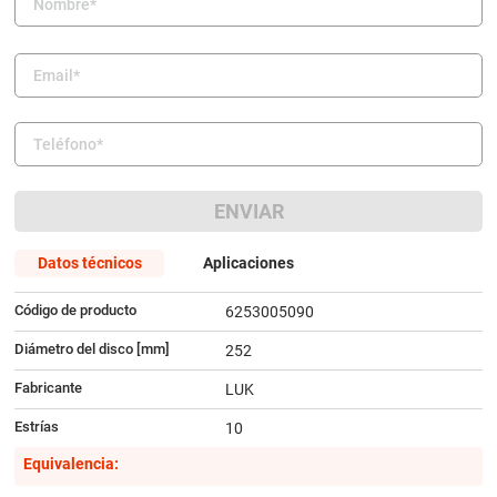
9
.
amortiguador
10
.
bmw
ENVIAR
Datos técnicos
Aplicaciones
Código de producto
6253005090
Diámetro del disco [mm]
252
Fabricante
LUK
Estrías
10
Equivalencia: