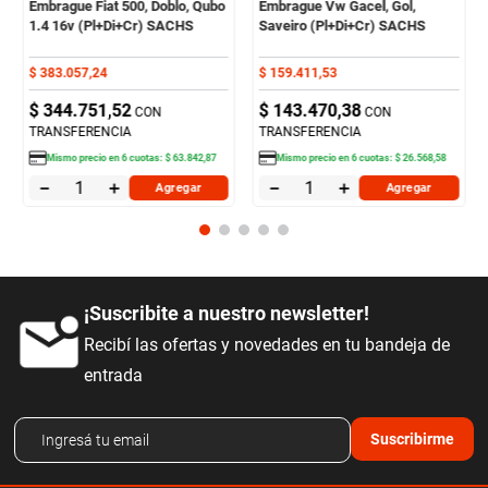
Embrague Fiat 500, Doblo, Qubo
Embrague Vw Gacel, Gol,
1.4 16v (Pl+Di+Cr) SACHS
Saveiro (Pl+Di+Cr) SACHS
$
383
.
057
,
24
$
159
.
411
,
53
$
344
.
751
,
52
$
143
.
470
,
38
CON
CON
TRANSFERENCIA
TRANSFERENCIA
Mismo precio en
6
cuotas:
$
63
.
842
,
87
Mismo precio en
6
cuotas:
$
26
.
568
,
58
－
＋
－
＋
Agregar
Agregar
¡Suscribite a nuestro newsletter!
Recibí las ofertas y novedades en tu bandeja de
entrada
Suscribirme