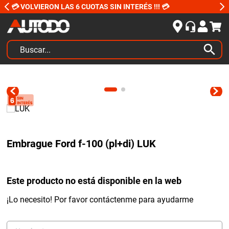
💳 VOLVIERON LAS 6 CUOTAS SIN INTERÉS !!! 💳
Buscar...
TÉRMINOS MÁS BUSCADOS
1
.
kits
2
.
amortiguadores
3
.
honda civic
Embrague Ford f-100 (pl+di) LUK
4
.
kit distribución
5
.
bujias ngk
Este producto no está disponible en la web
6
.
bora
7
.
citroen c4
¡Lo necesito! Por favor contáctenme para ayudarme
8
.
yokohama