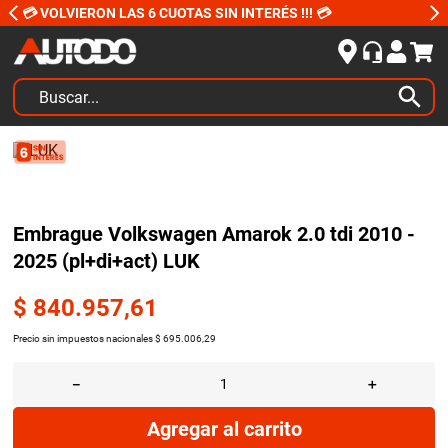
💳 VOLVIERON LAS 6 CUOTAS SIN INTERÉS !!! 💳
Buscar...
TÉRMINOS MÁS BUSCADOS
1
.
kits
2
.
amortiguadores
Embrague Volkswagen Amarok 2.0 tdi 2010 -
3
.
bujias ngk
2025 (pl+di+act) LUK
4
.
honda civic
$
840
.
957
,
61
5
.
bora
Precio sin impuestos nacionales
$
695
.
006
,
29
6
.
renault
－
＋
7
.
bmw
8
.
sprinter
Agregar al carrito