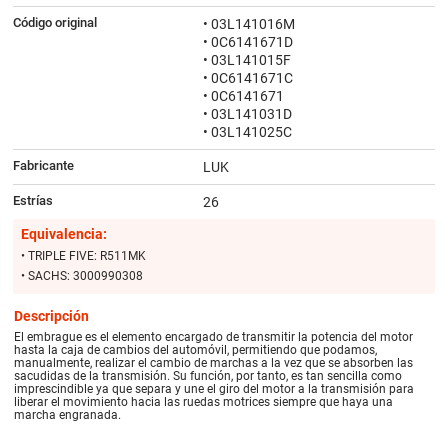
Código original
• 03L141016M
• 0C6141671D
• 03L141015F
• 0C6141671C
• 0C6141671
• 03L141031D
• 03L141025C
Fabricante
LUK
Estrías
26
Equivalencia:
• TRIPLE FIVE: R511MK
• SACHS: 3000990308
Descripción
El embrague es el elemento encargado de transmitir la potencia del motor
hasta la caja de cambios del automóvil, permitiendo que podamos,
manualmente, realizar el cambio de marchas a la vez que se absorben las
sacudidas de la transmisión. Su función, por tanto, es tan sencilla como
imprescindible ya que separa y une el giro del motor a la transmisión para
liberar el movimiento hacia las ruedas motrices siempre que haya una
marcha engranada.