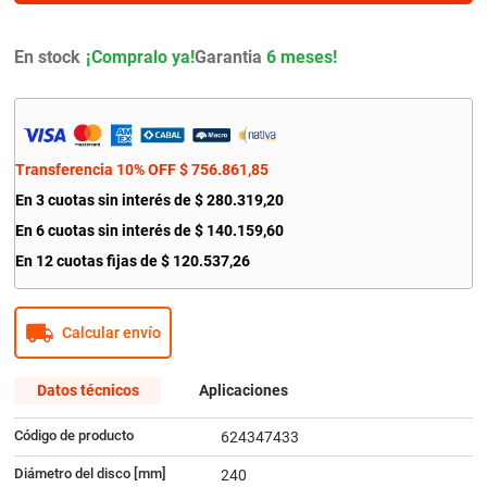
9
.
citroen c4
10
.
aveo
En stock
Garantia
6 meses!
Transferencia 10% OFF
$
756
.
861
,
85
En
3
cuotas sin interés de
$
280
.
319
,
20
En
6
cuotas sin interés de
$
140
.
159
,
60
En
12
cuotas fijas de
$
120
.
537
,
26
Calcular envío
Datos técnicos
Aplicaciones
Código de producto
624347433
Diámetro del disco [mm]
240