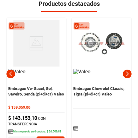
Productos destacados
Embrague Vw Gacel, Gol,
Embrague Chevrolet Classic,
Saveiro, Senda (pl+di+cr) Valeo
Tigra (pl+di+cr) Valeo
$
159
.
059
,
00
$
143
.
153
,
10
CON
TRANSFERENCIA
Mismo precio en
6
cuotas:
$
26
.
509
,
83