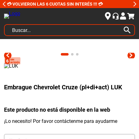
💳 VOLVIERON LAS 6 CUOTAS SIN INTERÉS !!! 💳
Buscar...
TÉRMINOS MÁS BUSCADOS
1
.
kits
2
.
amortiguadores
3
.
honda civic
Embrague Chevrolet Cruze (pl+di+act) LUK
4
.
kit distribución
5
.
bujias ngk
Este producto no está disponible en la web
6
.
bora
7
.
citroen c4
¡Lo necesito! Por favor contáctenme para ayudarme
8
.
yokohama