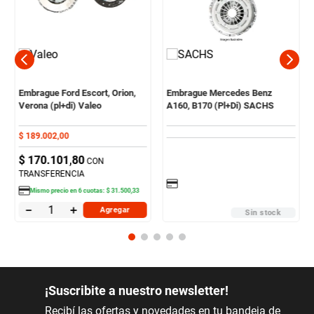
Embrague Ford Escort, Orion,
Embrague Mercedes Benz
Verona (pl+di) Valeo
A160, B170 (Pl+Di) SACHS
$
189
.
002
,
00
$
170
.
101
,
80
CON
TRANSFERENCIA
Mismo precio en
6
cuotas:
$
31
.
500
,
33
－
＋
Agregar
Sin stock
¡Suscribite a nuestro newsletter!
Recibí las ofertas y novedades en tu bandeja de