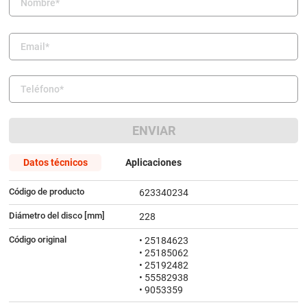
9
.
amortiguador
10
.
bmw
ENVIAR
Datos técnicos
Aplicaciones
Código de producto
623340234
Diámetro del disco [mm]
228
Código original
• 25184623
• 25185062
• 25192482
• 55582938
• 9053359