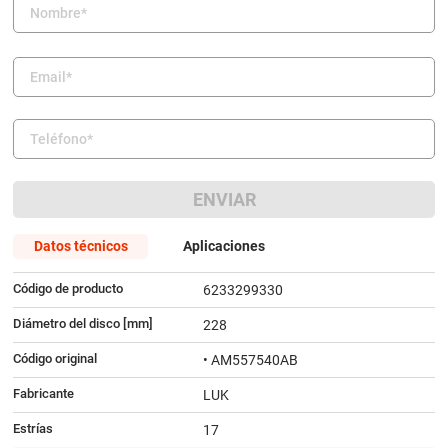
9
.
amortiguador
10
.
bmw
ENVIAR
Datos técnicos
Aplicaciones
Código de producto
6233299330
Diámetro del disco [mm]
228
Código original
• AM557540AB
Fabricante
LUK
Estrías
17