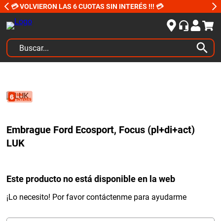
💳 VOLVIERON LAS 6 CUOTAS SIN INTERÉS !!! 💳
Buscar...
TÉRMINOS MÁS BUSCADOS
1
.
kits
2
.
amortiguadores
3
.
honda civic
Embrague Ford Ecosport, Focus (pl+di+act)
4
.
kit distribución
LUK
5
.
bujias ngk
6
.
bora
Este producto no está disponible en la web
7
.
citroen c4
¡Lo necesito! Por favor contáctenme para ayudarme
8
.
yokohama