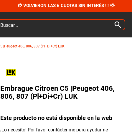
💳 VOLVIERON LAS 6 CUOTAS SIN INTERÉS !!! 💳
car...
5 |Peugeot 406, 806, 807 (Pl+Di+Cr) LUK
Embrague Citroen C5 |Peugeot 406,
806, 807 (Pl+Di+Cr) LUK
Este producto no está disponible en la web
¡Lo necesito! Por favor contáctenme para ayudarme