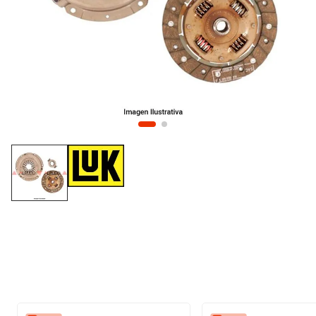
10
.
citroen c4
inyección
refrigeración
instrumental
ferretería
equipamiento
neumáticos
gift card