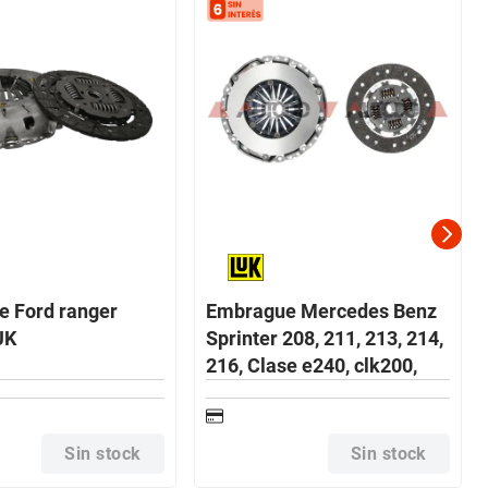
 Ford ranger
Embrague Mercedes Benz
UK
Sprinter 208, 211, 213, 214,
216, Clase e240, clk200,
clk240 (pl+di) LUK
Sin stock
Sin stock