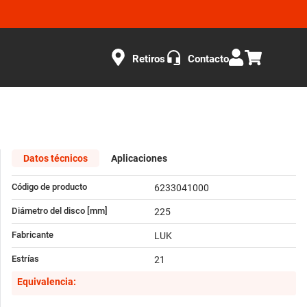
Retiros
Contacto
Datos técnicos
Aplicaciones
Código de producto
6233041000
Diámetro del disco [mm]
225
Fabricante
LUK
Estrías
21
Equivalencia: