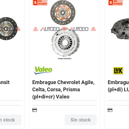
nsit
Embrague Chevrolet Agile,
Embrague
Celta, Corsa, Prisma
(pl+di) L
(pl+di+cr) Valeo
n stock
Sin stock